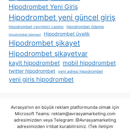
Hipodrombet Yeni Giriş
Hipodrombet yeni güncel giriş
hipodrombet çevrimiçi casino
hipodrombet ödeme
Hipodrombet üyelik
hipodrombet ödemesi
Hipodrombet şikayet
Hipodrombet şikayetvar
kayit hipodrombet
mobil hipodrombet
twitter hipodrombet
yeni adresi hipodrombet
yeni giris hipodrombet
Avrasya'nın en büyük reklam platformunda olmak için
Microsoft Teams:
reklam@avrasyamarketing.com
adresimizden veya Telegram: @Avrasyamarketing
adresimizden irtibat kurabilirsiniz. (Tek iletişim