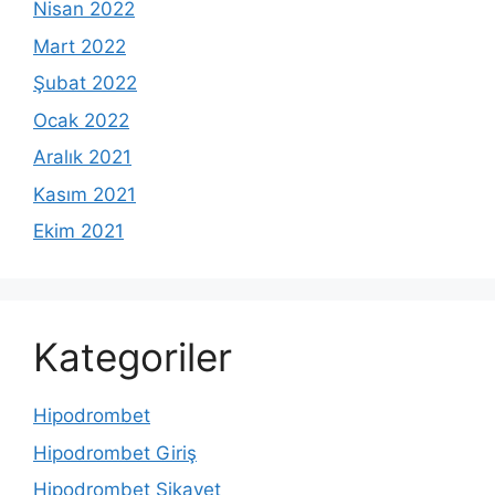
Nisan 2022
Mart 2022
Şubat 2022
Ocak 2022
Aralık 2021
Kasım 2021
Ekim 2021
Kategoriler
Hipodrombet
Hipodrombet Giriş
Hipodrombet Şikayet