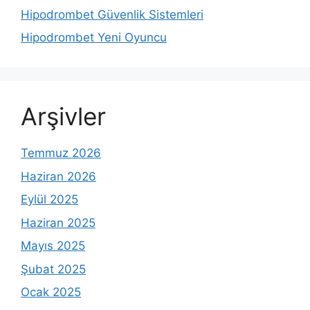
Hipodrombet Güvenlik Sistemleri
Hipodrombet Yeni Oyuncu
Arşivler
Temmuz 2026
Haziran 2026
Eylül 2025
Haziran 2025
Mayıs 2025
Şubat 2025
Ocak 2025