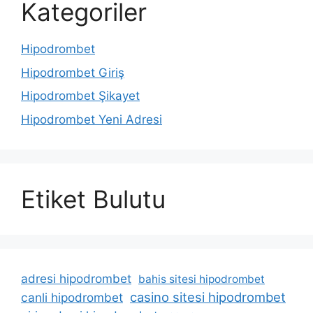
Kategoriler
Hipodrombet
Hipodrombet Giriş
Hipodrombet Şikayet
Hipodrombet Yeni Adresi
Etiket Bulutu
adresi hipodrombet
bahis sitesi hipodrombet
casino sitesi hipodrombet
canli hipodrombet