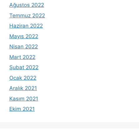
Ağustos 2022
Temmuz 2022
Haziran 2022
Mayıs 2022
Nisan 2022
Mart 2022
Şubat 2022
Ocak 2022
Aralık 2021
Kasım 2021
Ekim 2021