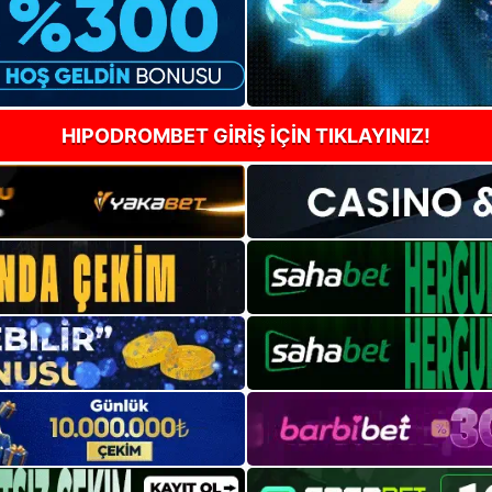
HIPODROMBET GİRİŞ İÇİN TIKLAYINIZ!