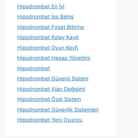
Hipodrombet En İyi
Hipodrombet İos Bahis
Hipodrombet Fırsat Bitirme
Hipodrombet Kolay Kayıt
Hipodrombet Oyun Keyfi
Hipodrombet Hesap Yönetimi
Hipodrombet
Hipodrombet Güvenli Sistem
Hipodrombet Alan Değişimi
Hipodrombet Özel Sistem
Hipodrombet Güvenlik Sistemleri
Hipodrombet Yeni Oyuncu