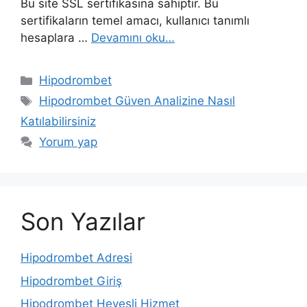
Bu site SSL sertifikasına sahiptir. Bu
sertifikaların temel amacı, kullanıcı tanımlı
hesaplara …
Devamını oku…
Kategoriler
Hipodrombet
Etiketler
Hipodrombet Güven Analizine Nasıl
Katılabilirsiniz
Yorum yap
Son Yazılar
Hipodrombet Adresi
Hipodrombet Giriş
Hipodrombet Hevesli Hizmet