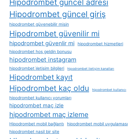
Hipodrombet güncel adresi
Hipodrombet güncel giriş
hipodrombet güvenebilir misin
Hipodrombet güvenilir mi
hipodrombet güvenlir mi
hipodrombet hizmetleri
hipodrombet hoş geldin bonusu
hipodrombet instagram
hipodrombet i̇letişim bilgileri
hipodrombet i̇letişim kanalları
Hipodrombet kayıt
Hipodrombet kaç oldu
hipodrombet kullanıcı
hipodrombet kullanıcı yorumları
hipodrombet maç izle
hipodrombet maç izleme
Hipodrombet mobil bağlantı
hipodrombet mobil uygulaması
hipodrombet nasil bir site