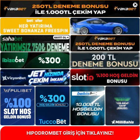
×
HIPODROMBET GİRİŞ İÇİN TIKLAYINIZ!