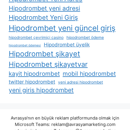
Hipodrombet yeni adresi
Hipodrombet Yeni Giriş
Hipodrombet yeni güncel giriş
hipodrombet çevrimiçi casino
hipodrombet ödeme
Hipodrombet üyelik
hipodrombet ödemesi
Hipodrombet şikayet
Hipodrombet şikayetvar
kayit hipodrombet
mobil hipodrombet
twitter hipodrombet
yeni adresi hipodrombet
yeni giris hipodrombet
Avrasya'nın en büyük reklam platformunda olmak için
Microsoft Teams:
reklam@avrasyamarketing.com