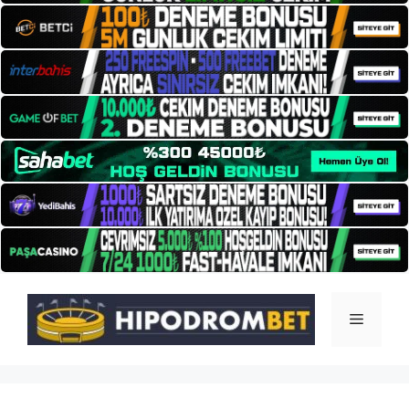
İçeriğe
atla
Menü