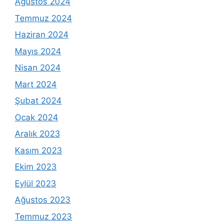
Ağustos 2024
Temmuz 2024
Haziran 2024
Mayıs 2024
Nisan 2024
Mart 2024
Şubat 2024
Ocak 2024
Aralık 2023
Kasım 2023
Ekim 2023
Eylül 2023
Ağustos 2023
Temmuz 2023