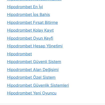
Hipodrombet En İyi
Hipodrombet İos Bahis
Hipodrombet Fırsat Bitirme
Hipodrombet Kolay Kayıt
Hipodrombet Oyun Keyfi
Hipodrombet Hesap Yönetimi
Hipodrombet
Hipodrombet Güvenli Sistem
Hipodrombet Alan Değişimi
Hipodrombet Özel Sistem
Hipodrombet Güvenlik Sistemleri
Hipodrombet Yeni Oyuncu