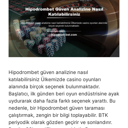
Hipodrombet güven analizine nasıl
katılabilirsiniz Ülkemizde casino oyunları
alanında birçok seçenek bulunmaktadır.
Başlatıcı, ilk günden beri oyun endüstrisine ayak
uydurarak daha fazla farklı seçenek yarattı. Bu
nedenle, bir Hipodrombet güven taraması
çalıştırmak, zengin bir bilgi toplayabilir. BTK
periyodik olarak gözden geçirir ve sonlandırır.