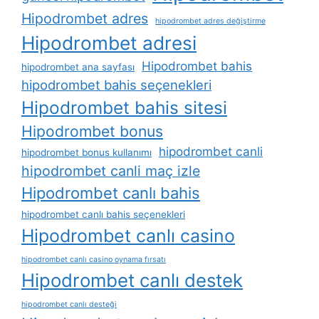
Hipodrombet adres
hipodrombet adres değiştirme
Hipodrombet adresi
Hipodrombet bahis
hipodrombet ana sayfası
hipodrombet bahis seçenekleri
Hipodrombet bahis sitesi
Hipodrombet bonus
hipodrombet canli
hipodrombet bonus kullanımı
hipodrombet canli maç izle
Hipodrombet canlı bahis
hipodrombet canlı bahis seçenekleri
Hipodrombet canlı casino
hipodrombet canlı casino oynama fırsatı
Hipodrombet canlı destek
hipodrombet canlı desteği