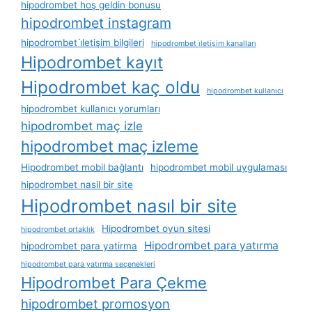
hipodrombet hoş geldin bonusu
hipodrombet instagram
hipodrombet i̇letişim bilgileri
hipodrombet i̇letişim kanalları
Hipodrombet kayıt
Hipodrombet kaç oldu
hipodrombet kullanıcı
hipodrombet kullanıcı yorumları
hipodrombet maç izle
hipodrombet maç izleme
Hipodrombet mobil bağlantı
hipodrombet mobil uygulaması
hipodrombet nasil bir site
Hipodrombet nasıl bir site
Hipodrombet oyun sitesi
hipodrombet ortaklık
Hipodrombet para yatırma
hipodrombet para yatirma
hipodrombet para yatırma seçenekleri
Hipodrombet Para Çekme
hipodrombet promosyon