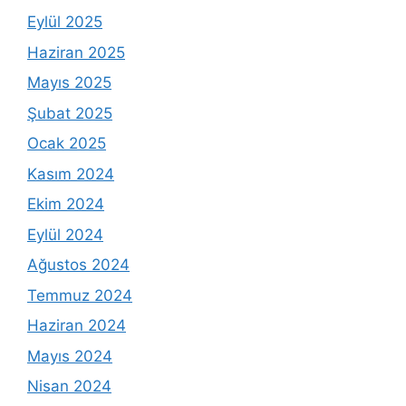
Eylül 2025
Haziran 2025
Mayıs 2025
Şubat 2025
Ocak 2025
Kasım 2024
Ekim 2024
Eylül 2024
Ağustos 2024
Temmuz 2024
Haziran 2024
Mayıs 2024
Nisan 2024