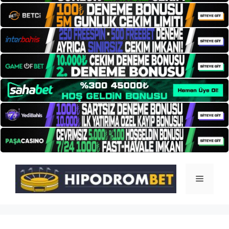
İçeriğe
atla
Menü