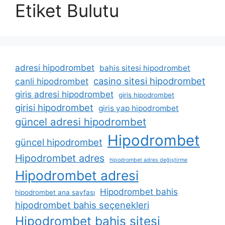
Etiket Bulutu
adresi hipodrombet
bahis sitesi hipodrombet
casino sitesi hipodrombet
canli hipodrombet
giris adresi hipodrombet
giris hipodrombet
girisi hipodrombet
giris yap hipodrombet
güncel adresi hipodrombet
Hipodrombet
güncel hipodrombet
Hipodrombet adres
hipodrombet adres değiştirme
Hipodrombet adresi
Hipodrombet bahis
hipodrombet ana sayfası
hipodrombet bahis seçenekleri
Hipodrombet bahis sitesi