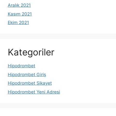
Aralık 2021
Kasım 2021
Ekim 2021
Kategoriler
Hipodrombet
Hipodrombet Giriş
Hipodrombet Şikayet
Hipodrombet Yeni Adresi