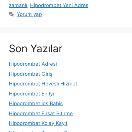
zamanlı
,
Hipodrombet Yeni Adres
Yorum yap
Son Yazılar
Hipodrombet Adresi
Hipodrombet Giriş
Hipodrombet Hevesli Hizmet
Hipodrombet En İyi
Hipodrombet İos Bahis
Hipodrombet Fırsat Bitirme
Hipodrombet Kolay Kayıt