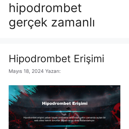
hipodrombet
gerçek zamanlı
Hipodrombet Erişimi
Mayıs 18, 2024
Yazarı: