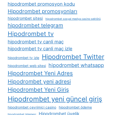
hipodrombet promosyon kodu
Hipodrombet promosyonları
hipodrombet sitesi
hipodrombet sosyal medya casino sektörü
hipodrombet telegram
Hipodrombet tv
hipodrombet tv canli maç
hipodrombet tv canli maç izle
Hipodrombet Twitter
hipodrombet tv izle
hipodrombet whatsapp
hipodrombet web sitesi
Hipodrombet Yeni Adres
Hipodrombet yeni adresi
Hipodrombet Yeni Giriş
Hipodrombet yeni güncel giriş
hipodrombet çevrimiçi casino
hipodrombet ödeme
Hipodrombet üyelik
hipodrombet ödemesi