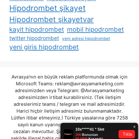
Hipodrombet şikayet
Hipodrombet şikayetvar
kayit hipodrombet
mobil hipodrombet
twitter hipodrombet
yeni adresi hipodrombet
yeni giris hipodrombet
Avrasya'nın en büyük reklam platformunda olmak için
Microsoft Teams:
reklam@avrasyamarketing.com
adresimizden veya Telegram: @Avrasyamarketing
adresimizden irtibat kurabilirsiniz. (Tek iletişim
adreslerimiz teams / telegram ve mail adresimizdir.
Harici hiçbir iletişim adresimiz bulunmamaktadır.
Lütfen itibar etmeyiniz.) Türkiye yasalarına göre 7258
sayılı kanun uyarınca yasa dışı bahis oynamanın
cezaları mevcuttur. Şu an bulunduğunuz site hiç bir
şekilde illegal bahis oyunları oynatmıyor ve oynamaya