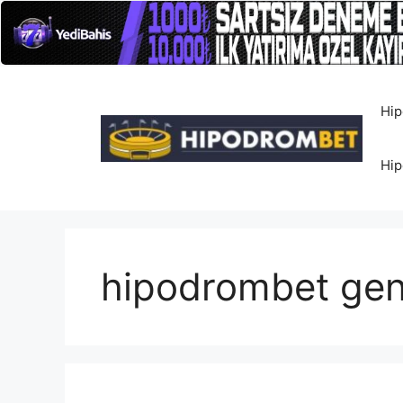
İçeriğe
atla
Hip
Hi
hipodrombet gene