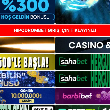
HIPODROMBET GİRİŞ İÇİN TIKLAYINIZ!