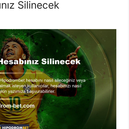
ız Silinecek