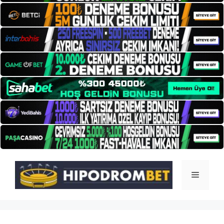
İçeriğe
atla
Menü