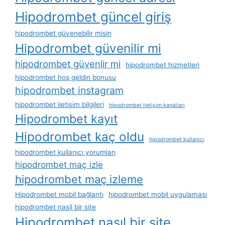
Hipodrombet güncel giriş
hipodrombet güvenebilir misin
Hipodrombet güvenilir mi
hipodrombet güvenlir mi
hipodrombet hizmetleri
hipodrombet hoş geldin bonusu
hipodrombet instagram
hipodrombet i̇letişim bilgileri
hipodrombet i̇letişim kanalları
Hipodrombet kayıt
Hipodrombet kaç oldu
hipodrombet kullanıcı
hipodrombet kullanıcı yorumları
hipodrombet maç izle
hipodrombet maç izleme
Hipodrombet mobil bağlantı
hipodrombet mobil uygulaması
hipodrombet nasil bir site
Hipodrombet nasıl bir site