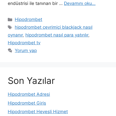
endüstrisi ile tanınan bir …
Devamını oku…
Kategoriler
Hipodrombet
Etiketler
hipodrombet çevrimiçi blackjack nasıl
oynanır
,
hipodrombet nasıl para yatırılır
,
Hipodrombet tv
Yorum yap
Son Yazılar
Hipodrombet Adresi
Hipodrombet Giriş
Hipodrombet Hevesli Hizmet