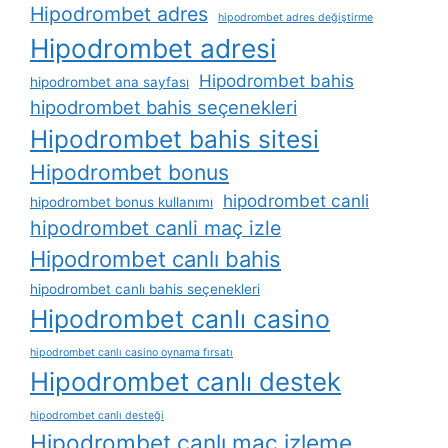
Hipodrombet adres
hipodrombet adres değiştirme
Hipodrombet adresi
Hipodrombet bahis
hipodrombet ana sayfası
hipodrombet bahis seçenekleri
Hipodrombet bahis sitesi
Hipodrombet bonus
hipodrombet canli
hipodrombet bonus kullanımı
hipodrombet canli maç izle
Hipodrombet canlı bahis
hipodrombet canlı bahis seçenekleri
Hipodrombet canlı casino
hipodrombet canlı casino oynama fırsatı
Hipodrombet canlı destek
hipodrombet canlı desteği
Hipodrombet canlı maç izleme