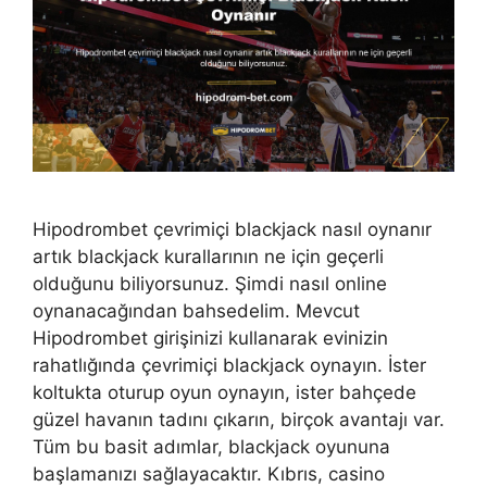
Hipodrombet çevrimiçi blackjack nasıl oynanır
artık blackjack kurallarının ne için geçerli
olduğunu biliyorsunuz. Şimdi nasıl online
oynanacağından bahsedelim. Mevcut
Hipodrombet girişinizi kullanarak evinizin
rahatlığında çevrimiçi blackjack oynayın. İster
koltukta oturup oyun oynayın, ister bahçede
güzel havanın tadını çıkarın, birçok avantajı var.
Tüm bu basit adımlar, blackjack oyununa
başlamanızı sağlayacaktır. Kıbrıs, casino