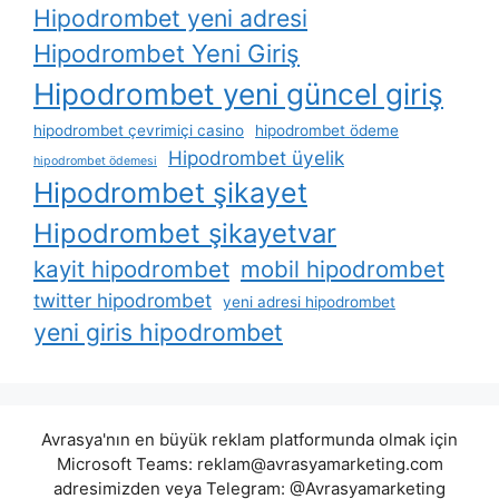
Hipodrombet yeni adresi
Hipodrombet Yeni Giriş
Hipodrombet yeni güncel giriş
hipodrombet çevrimiçi casino
hipodrombet ödeme
Hipodrombet üyelik
hipodrombet ödemesi
Hipodrombet şikayet
Hipodrombet şikayetvar
kayit hipodrombet
mobil hipodrombet
twitter hipodrombet
yeni adresi hipodrombet
yeni giris hipodrombet
Avrasya'nın en büyük reklam platformunda olmak için
Microsoft Teams:
reklam@avrasyamarketing.com
adresimizden veya Telegram: @Avrasyamarketing