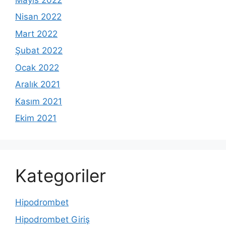
Nisan 2022
Mart 2022
Şubat 2022
Ocak 2022
Aralık 2021
Kasım 2021
Ekim 2021
Kategoriler
Hipodrombet
Hipodrombet Giriş