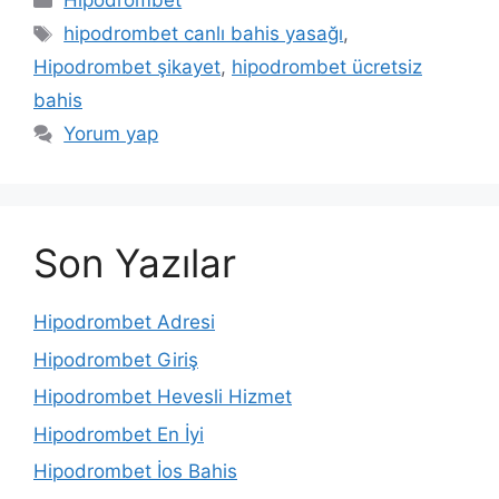
Hipodrombet
Etiketler
hipodrombet canlı bahis yasağı
,
Hipodrombet şikayet
,
hipodrombet ücretsiz
bahis
Yorum yap
Son Yazılar
Hipodrombet Adresi
Hipodrombet Giriş
Hipodrombet Hevesli Hizmet
Hipodrombet En İyi
Hipodrombet İos Bahis