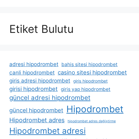
Etiket Bulutu
adresi hipodrombet
bahis sitesi hipodrombet
casino sitesi hipodrombet
canli hipodrombet
giris adresi hipodrombet
giris hipodrombet
girisi hipodrombet
giris yap hipodrombet
güncel adresi hipodrombet
Hipodrombet
güncel hipodrombet
Hipodrombet adres
hipodrombet adres değiştirme
Hipodrombet adresi