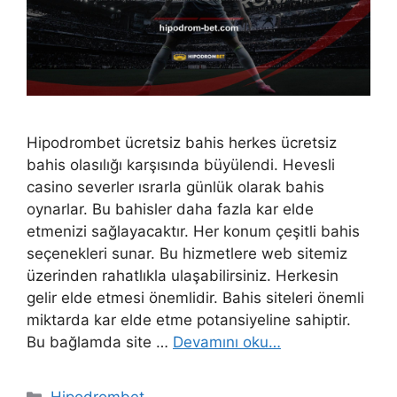
Hipodrombet ücretsiz bahis herkes ücretsiz
bahis olasılığı karşısında büyülendi. Hevesli
casino severler ısrarla günlük olarak bahis
oynarlar. Bu bahisler daha fazla kar elde
etmenizi sağlayacaktır. Her konum çeşitli bahis
seçenekleri sunar. Bu hizmetlere web sitemiz
üzerinden rahatlıkla ulaşabilirsiniz. Herkesin
gelir elde etmesi önemlidir. Bahis siteleri önemli
miktarda kar elde etme potansiyeline sahiptir.
Bu bağlamda site …
Devamını oku…
Kategoriler