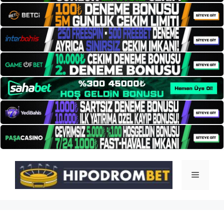
İçeriğe
atla
Menü