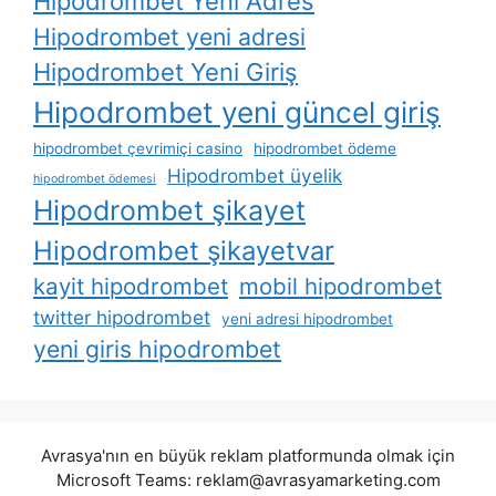
Hipodrombet Yeni Adres
Hipodrombet yeni adresi
Hipodrombet Yeni Giriş
Hipodrombet yeni güncel giriş
hipodrombet çevrimiçi casino
hipodrombet ödeme
Hipodrombet üyelik
hipodrombet ödemesi
Hipodrombet şikayet
Hipodrombet şikayetvar
kayit hipodrombet
mobil hipodrombet
twitter hipodrombet
yeni adresi hipodrombet
yeni giris hipodrombet
Avrasya'nın en büyük reklam platformunda olmak için
Microsoft Teams:
reklam@avrasyamarketing.com