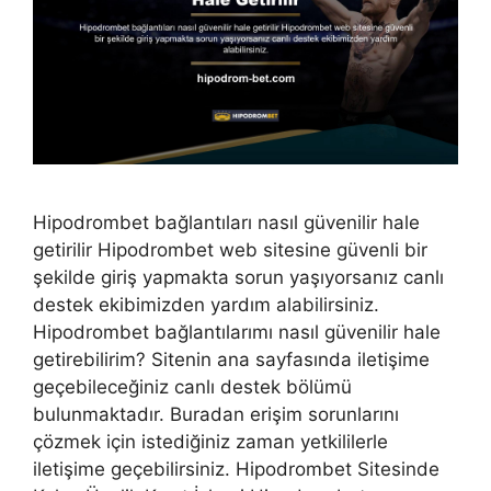
Hipodrombet bağlantıları nasıl güvenilir hale
getirilir Hipodrombet web sitesine güvenli bir
şekilde giriş yapmakta sorun yaşıyorsanız canlı
destek ekibimizden yardım alabilirsiniz.
Hipodrombet bağlantılarımı nasıl güvenilir hale
getirebilirim? Sitenin ana sayfasında iletişime
geçebileceğiniz canlı destek bölümü
bulunmaktadır. Buradan erişim sorunlarını
çözmek için istediğiniz zaman yetkililerle
iletişime geçebilirsiniz. Hipodrombet Sitesinde