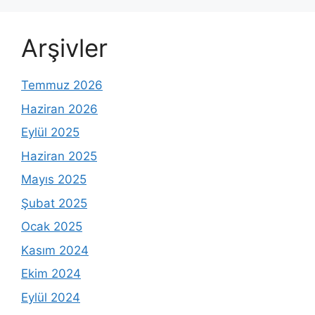
Arşivler
Temmuz 2026
Haziran 2026
Eylül 2025
Haziran 2025
Mayıs 2025
Şubat 2025
Ocak 2025
Kasım 2024
Ekim 2024
Eylül 2024