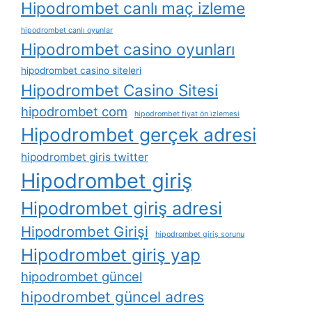
Hipodrombet canlı maç izleme
hipodrombet canlı oyunlar
Hipodrombet casino oyunları
hipodrombet casino siteleri
Hipodrombet Casino Sitesi
hipodrombet com
hipodrombet fiyat ön i̇zlemesi
Hipodrombet gerçek adresi
hipodrombet giris twitter
Hipodrombet giriş
Hipodrombet giriş adresi
Hipodrombet Girişi
hipodrombet giriş sorunu
Hipodrombet giriş yap
hipodrombet güncel
hipodrombet güncel adres