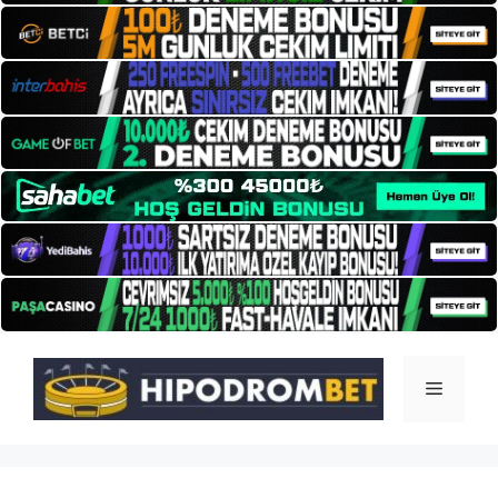
İçeriğe
atla
Menü