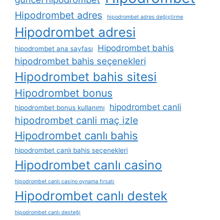
Hipodrombet adres
hipodrombet adres değiştirme
Hipodrombet adresi
Hipodrombet bahis
hipodrombet ana sayfası
hipodrombet bahis seçenekleri
Hipodrombet bahis sitesi
Hipodrombet bonus
hipodrombet canli
hipodrombet bonus kullanımı
hipodrombet canli maç izle
Hipodrombet canlı bahis
hipodrombet canlı bahis seçenekleri
Hipodrombet canlı casino
hipodrombet canlı casino oynama fırsatı
Hipodrombet canlı destek
hipodrombet canlı desteği