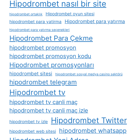
Hipodrombet nasıl bir site
Hipodrombet oyun sitesi
hipodrombet ortaklık
Hipodrombet para yatırma
hipodrombet para yatirma
hipodrombet para yatırma seçenekleri
Hipodrombet Para Çekme
hipodrombet promosyon
hipodrombet promosyon kodu
Hipodrombet promosyonları
hipodrombet sitesi
hipodrombet sosyal medya casino sektörü
hipodrombet telegram
Hipodrombet tv
hipodrombet tv canli maç
hipodrombet tv canli maç izle
Hipodrombet Twitter
hipodrombet tv izle
hipodrombet whatsapp
hipodrombet web sitesi