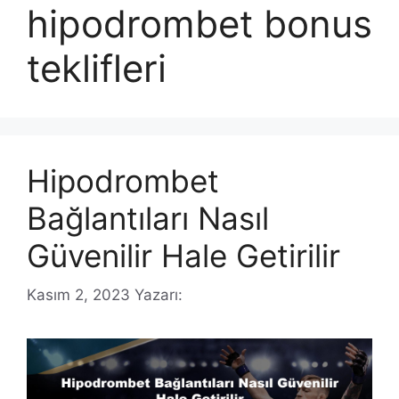
hipodrombet bonus
teklifleri
Hipodrombet
Bağlantıları Nasıl
Güvenilir Hale Getirilir
Kasım 2, 2023
Yazarı: