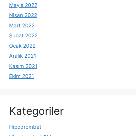
Mayıs 2022
Nisan 2022
Mart 2022
Şubat 2022
Ocak 2022
Aralık 2021
Kasım 2021
Ekim 2021
Kategoriler
Hipodrombet