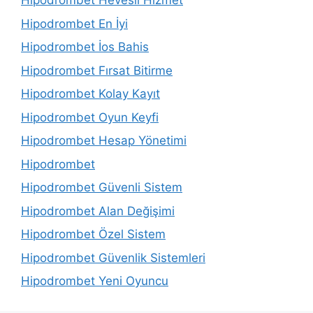
Hipodrombet Hevesli Hizmet
Hipodrombet En İyi
Hipodrombet İos Bahis
Hipodrombet Fırsat Bitirme
Hipodrombet Kolay Kayıt
Hipodrombet Oyun Keyfi
Hipodrombet Hesap Yönetimi
Hipodrombet
Hipodrombet Güvenli Sistem
Hipodrombet Alan Değişimi
Hipodrombet Özel Sistem
Hipodrombet Güvenlik Sistemleri
Hipodrombet Yeni Oyuncu