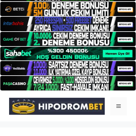
İçeriğe
atla
Menü