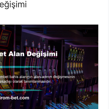
eğişimi