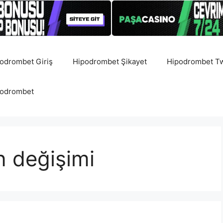
odrombet Giriş
Hipodrombet Şikayet
Hipodrombet Tw
podrombet
n değişimi