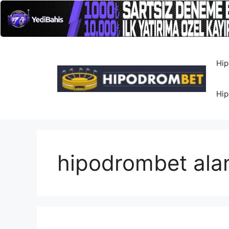
İçeriğe
atla
Hip
Hi
hipodrombet ala