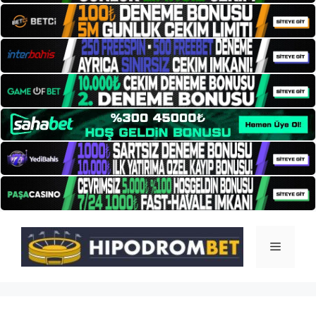
İçeriğe
atla
Menü