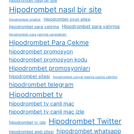
hipodrombet nasil bir site
Hipodrombet nasıl bir site
Hipodrombet oyun sitesi
hipodrombet ortaklık
Hipodrombet para yatırma
hipodrombet para yatirma
hipodrombet para yatırma seçenekleri
Hipodrombet Para Çekme
hipodrombet promosyon
hipodrombet promosyon kodu
Hipodrombet promosyonları
hipodrombet sitesi
hipodrombet sosyal medya casino sektörü
hipodrombet telegram
Hipodrombet tv
hipodrombet tv canli maç
hipodrombet tv canli maç izle
Hipodrombet Twitter
hipodrombet tv izle
hipodrombet whatsapp
hipodrombet web sitesi