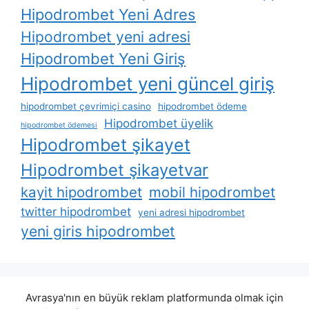
Hipodrombet Yeni Adres
Hipodrombet yeni adresi
Hipodrombet Yeni Giriş
Hipodrombet yeni güncel giriş
hipodrombet çevrimiçi casino
hipodrombet ödeme
Hipodrombet üyelik
hipodrombet ödemesi
Hipodrombet şikayet
Hipodrombet şikayetvar
kayit hipodrombet
mobil hipodrombet
twitter hipodrombet
yeni adresi hipodrombet
yeni giris hipodrombet
Avrasya'nın en büyük reklam platformunda olmak için