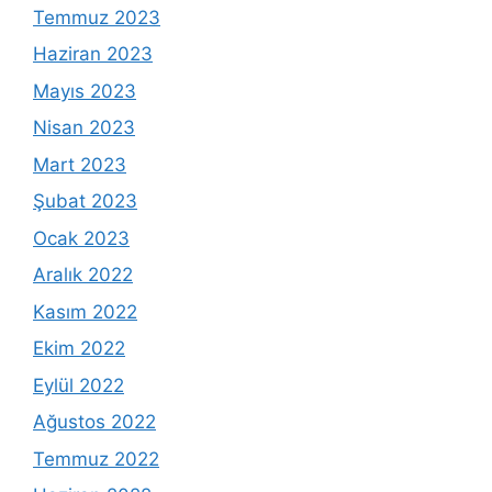
Temmuz 2023
Haziran 2023
Mayıs 2023
Nisan 2023
Mart 2023
Şubat 2023
Ocak 2023
Aralık 2022
Kasım 2022
Ekim 2022
Eylül 2022
Ağustos 2022
Temmuz 2022