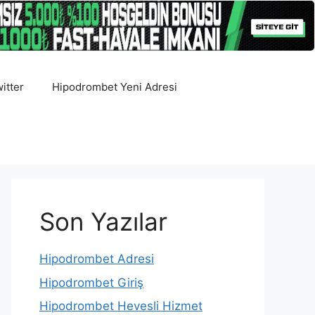
itter
Hipodrombet Yeni Adresi
Son Yazılar
Hipodrombet Adresi
Hipodrombet Giriş
Hipodrombet Hevesli Hizmet