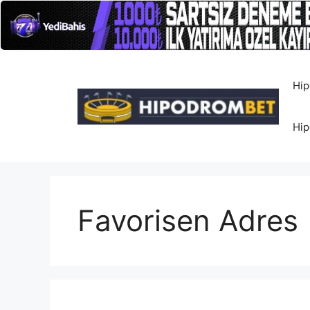
İçeriğe
atla
Hip
Hi
Favorisen Adres