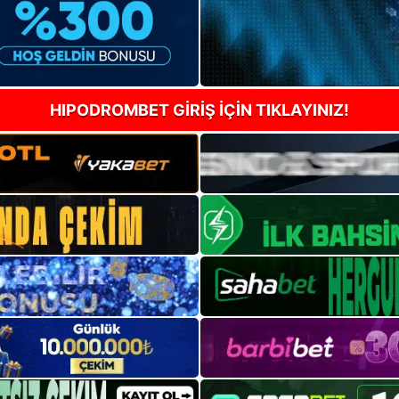
HIPODROMBET GİRİŞ İÇİN TIKLAYINIZ!