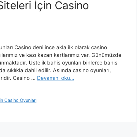
teleri İçin Casino
nları Casino denilince akla ilk olarak casino
ılarımız ve kazı kazan kartlarımız var. Günümüzde
 sunmaktadır. Üstelik bahis oyunları binlerce bahis
a sıklıkla dahil edilir. Aslında casino oyunları,
iridir. Casino …
Devamını oku…
in Casino Oyunları