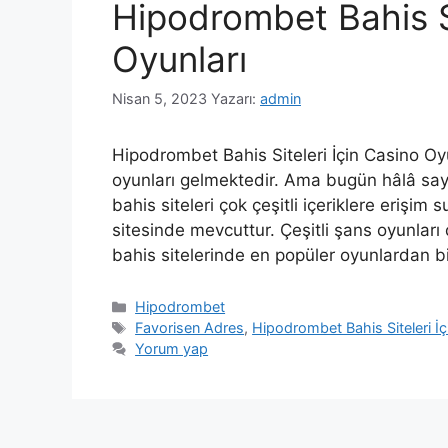
Hipodrombet Bahis Si
Oyunları
Nisan 5, 2023
Yazarı:
admin
Hipodrombet Bahis Siteleri İçin Casino Oyu
oyunları gelmektedir. Ama bugün hâlâ say
bahis siteleri çok çeşitli içeriklere erişim
sitesinde mevcuttur. Çeşitli şans oyunları d
bahis sitelerinde en popüler oyunlardan b
Kategoriler
Hipodrombet
Etiketler
Favorisen Adres
,
Hipodrombet Bahis Siteleri İç
Yorum yap