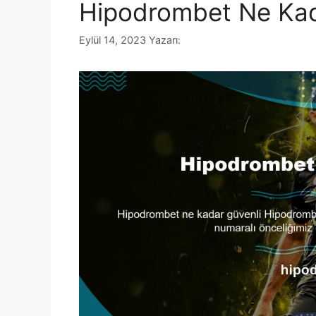
Hipodrombet Ne Kad
Eylül 14, 2023
Yazarı: