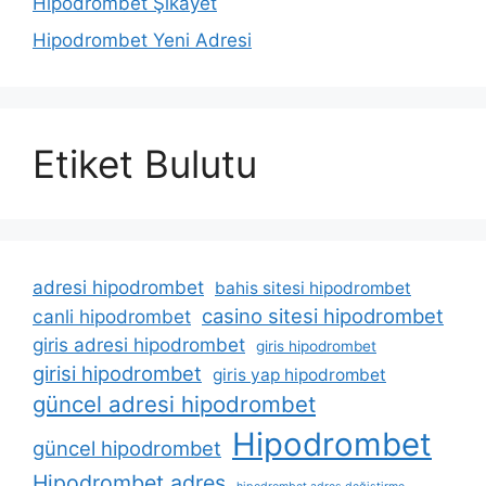
Hipodrombet Şikayet
Hipodrombet Yeni Adresi
Etiket Bulutu
adresi hipodrombet
bahis sitesi hipodrombet
casino sitesi hipodrombet
canli hipodrombet
giris adresi hipodrombet
giris hipodrombet
girisi hipodrombet
giris yap hipodrombet
güncel adresi hipodrombet
Hipodrombet
güncel hipodrombet
Hipodrombet adres