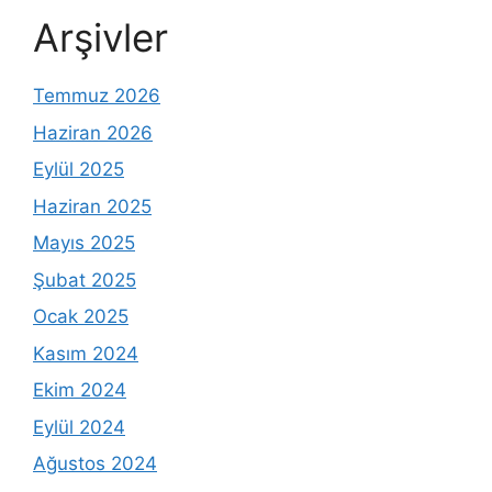
Arşivler
Temmuz 2026
Haziran 2026
Eylül 2025
Haziran 2025
Mayıs 2025
Şubat 2025
Ocak 2025
Kasım 2024
Ekim 2024
Eylül 2024
Ağustos 2024