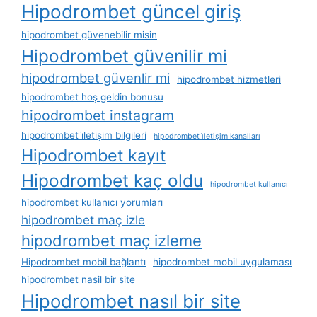
Hipodrombet güncel giriş
hipodrombet güvenebilir misin
Hipodrombet güvenilir mi
hipodrombet güvenlir mi
hipodrombet hizmetleri
hipodrombet hoş geldin bonusu
hipodrombet instagram
hipodrombet i̇letişim bilgileri
hipodrombet i̇letişim kanalları
Hipodrombet kayıt
Hipodrombet kaç oldu
hipodrombet kullanıcı
hipodrombet kullanıcı yorumları
hipodrombet maç izle
hipodrombet maç izleme
Hipodrombet mobil bağlantı
hipodrombet mobil uygulaması
hipodrombet nasil bir site
Hipodrombet nasıl bir site