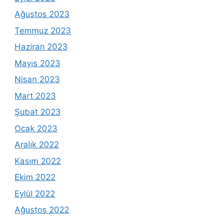
Ağustos 2023
Temmuz 2023
Haziran 2023
Mayıs 2023
Nisan 2023
Mart 2023
Şubat 2023
Ocak 2023
Aralık 2022
Kasım 2022
Ekim 2022
Eylül 2022
Ağustos 2022