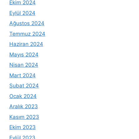
Ekim 2024
Eylül 2024
Ağustos 2024
Temmuz 2024
Haziran 2024
Mayıs 2024
Nisan 2024
Mart 2024
Şubat 2024
Ocak 2024
Aralık 2023
Kasım 2023
Ekim 2023
Eylül 2023