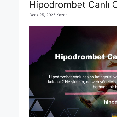
Hipodrombet Canlı C
Ocak 25, 2025
Yazarı: