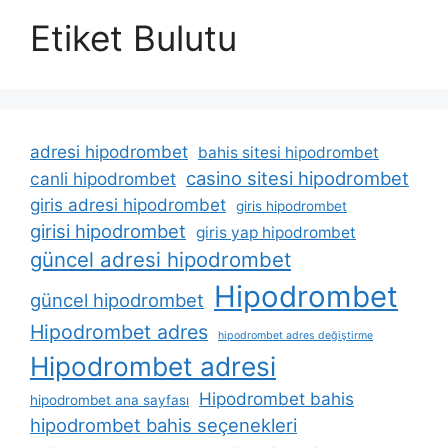
Etiket Bulutu
adresi hipodrombet
bahis sitesi hipodrombet
casino sitesi hipodrombet
canli hipodrombet
giris adresi hipodrombet
giris hipodrombet
girisi hipodrombet
giris yap hipodrombet
güncel adresi hipodrombet
Hipodrombet
güncel hipodrombet
Hipodrombet adres
hipodrombet adres değiştirme
Hipodrombet adresi
Hipodrombet bahis
hipodrombet ana sayfası
hipodrombet bahis seçenekleri