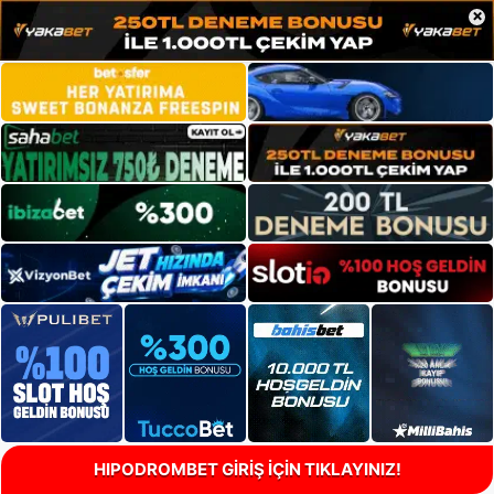
×
HIPODROMBET GİRİŞ İÇİN TIKLAYINIZ!