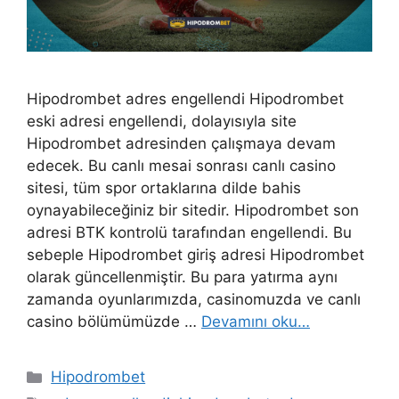
Hipodrombet adres engellendi Hipodrombet
eski adresi engellendi, dolayısıyla site
Hipodrombet adresinden çalışmaya devam
edecek. Bu canlı mesai sonrası canlı casino
sitesi, tüm spor ortaklarına dilde bahis
oynayabileceğiniz bir sitedir. Hipodrombet son
adresi BTK kontrolü tarafından engellendi. Bu
sebeple Hipodrombet giriş adresi Hipodrombet
olarak güncellenmiştir. Bu para yatırma aynı
zamanda oyunlarımızda, casinomuzda ve canlı
casino bölümümüzde …
Devamını oku…
Kategoriler
Hipodrombet