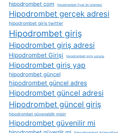
hipodrombet com
hipodrombet fiyat ön i̇zlemesi
Hipodrombet gerçek adresi
hipodrombet giris twitter
Hipodrombet giriş
Hipodrombet giriş adresi
Hipodrombet Girişi
hipodrombet giriş sorunu
Hipodrombet giriş yap
hipodrombet güncel
hipodrombet güncel adres
Hipodrombet güncel adresi
Hipodrombet güncel giriş
hipodrombet güvenebilir misin
Hipodrombet güvenilir mi
hipodrombet güvenlir mi
hipodrombet hizmetleri