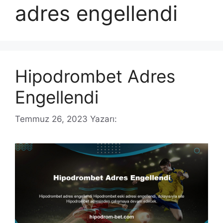
adres engellendi
Hipodrombet Adres
Engellendi
Temmuz 26, 2023
Yazarı: