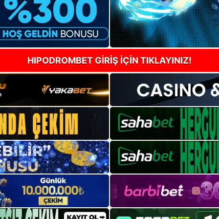
HIPODROMBET GİRİŞ İÇİN TIKLAYINIZ!