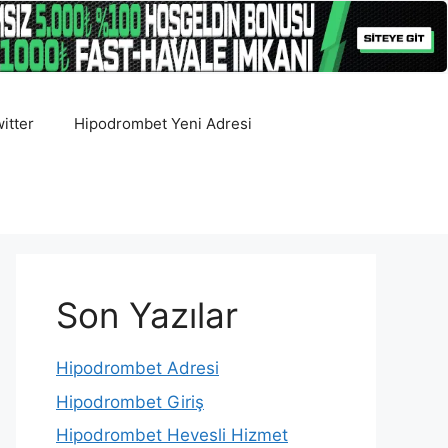
itter
Hipodrombet Yeni Adresi
Son Yazılar
Hipodrombet Adresi
Hipodrombet Giriş
Hipodrombet Hevesli Hizmet