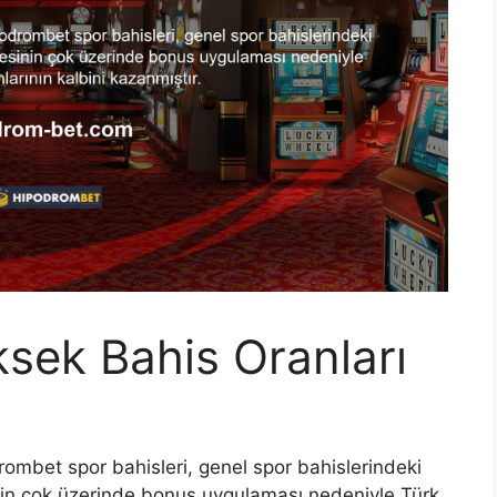
sek Bahis Oranları
ombet spor bahisleri, genel spor bahislerindeki
inin çok üzerinde bonus uygulaması nedeniyle Türk