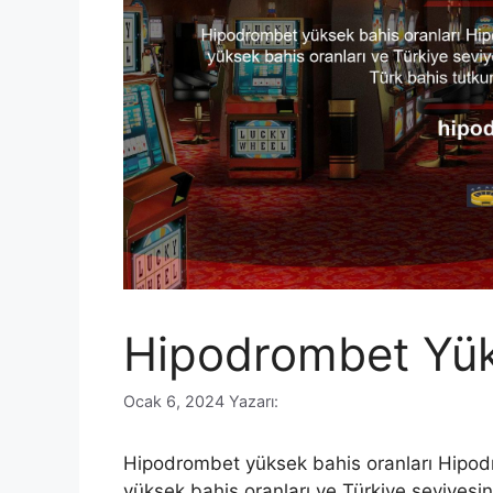
Hipodrombet Yük
Ocak 6, 2024
Yazarı:
Hipodrombet yüksek bahis oranları Hipodr
yüksek bahis oranları ve Türkiye seviyes