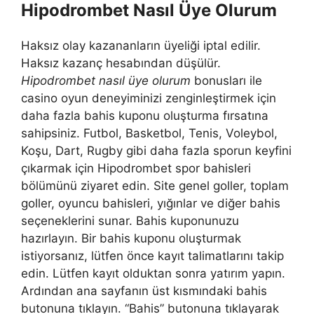
Hipodrombet Nasıl Üye Olurum
Haksız olay kazananların üyeliği iptal edilir.
Haksız kazanç hesabından düşülür.
Hipodrombet nasıl üye olurum
bonusları ile
casino oyun deneyiminizi zenginleştirmek için
daha fazla bahis kuponu oluşturma fırsatına
sahipsiniz. Futbol, ​​Basketbol, ​​Tenis, Voleybol,
Koşu, Dart, Rugby gibi daha fazla sporun keyfini
çıkarmak için Hipodrombet spor bahisleri
bölümünü ziyaret edin. Site genel goller, toplam
goller, oyuncu bahisleri, yığınlar ve diğer bahis
seçeneklerini sunar. Bahis kuponunuzu
hazırlayın. Bir bahis kuponu oluşturmak
istiyorsanız, lütfen önce kayıt talimatlarını takip
edin. Lütfen kayıt olduktan sonra yatırım yapın.
Ardından ana sayfanın üst kısmındaki bahis
butonuna tıklayın. “Bahis” butonuna tıklayarak