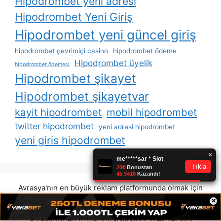
Hipodrombet yeni adresi
Hipodrombet Yeni Giriş
Hipodrombet yeni güncel giriş
hipodrombet çevrimiçi casino
hipodrombet ödeme
Hipodrombet üyelik
hipodrombet ödemesi
Hipodrombet şikayet
Hipodrombet şikayetvar
kayit hipodrombet
mobil hipodrombet
twitter hipodrombet
yeni adresi hipodrombet
yeni giris hipodrombet
Avrasya'nın en büyük reklam platformunda olmak için
Microsoft Teams:
reklam@avrasyamarketing.com
×
adresimizden veya Telegram: @Avrasyamarketing
adresimizden irtibat kurabilirsiniz. (Tek iletişim