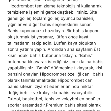
Hipodrombet temizleme teknolojisini kullanarak
temizleme işlemini gerçekleştirebilirsiniz. Site
genel goller, toplam goller, oyuncu bahisleri,
yığınlar ve diğer bahis seçeneklerini sunar.
Bahis kuponunuzu hazırlayın. Bir bahis kuponu
oluşturmak istiyorsanız, lütfen önce kayıt
talimatlarını takip edin. Lütfen kayıt olduktan
sonra yatırım yapın. Ardından ana sayfanın üst
kısmındaki bahis butonuna tıklayın. “Bahis”
butonuna tıklayarak istediğiniz spor dalına bahis
yapabilirsiniz. “Bahis” düğmesine tıklayarak, kişi
bahsini onaylar. Hipodrombet özelliği canlı bahis
olarak tanımlanmaktadır. Hipodrombet canlı
bahis sitesini ziyaret edenler anında miktar
değiştirebilir ve kolaylıkla bahis oynayabilir.
Futbol, ​​basketbol, ​​tenis ve voleybol en popüler
sporlar arasındadır.Premium bahis sitesi olarak