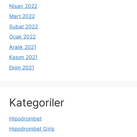
Nisan 2022
Mart 2022
Şubat 2022
Ocak 2022
Aralık 2021
Kasım 2021
Ekim 2021
Kategoriler
Hipodrombet
Hipodrombet Giriş