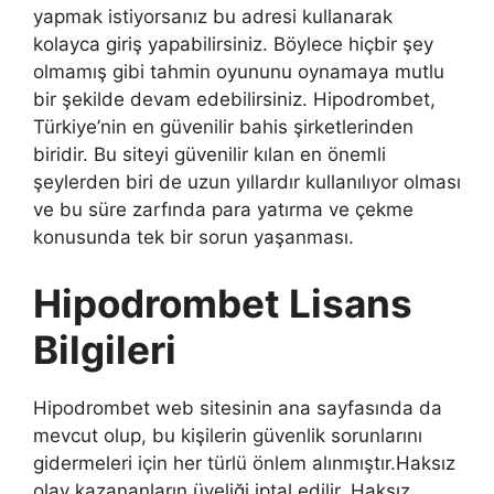
yapmak istiyorsanız bu adresi kullanarak
kolayca giriş yapabilirsiniz. Böylece hiçbir şey
olmamış gibi tahmin oyununu oynamaya mutlu
bir şekilde devam edebilirsiniz. Hipodrombet,
Türkiye’nin en güvenilir bahis şirketlerinden
biridir. Bu siteyi güvenilir kılan en önemli
şeylerden biri de uzun yıllardır kullanılıyor olması
ve bu süre zarfında para yatırma ve çekme
konusunda tek bir sorun yaşanması.
Hipodrombet Lisans
Bilgileri
Hipodrombet web sitesinin ana sayfasında da
mevcut olup, bu kişilerin güvenlik sorunlarını
gidermeleri için her türlü önlem alınmıştır.Haksız
olay kazananların üyeliği iptal edilir. Haksız