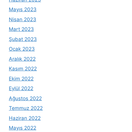
Mayıs 2023
Nisan 2023
Mart 2023
Şubat 2023
Ocak 2023
Aralık 2022
Kasım 2022
Ekim 2022
Eylül 2022
Ağustos 2022
Temmuz 2022
Haziran 2022
Mayıs 2022