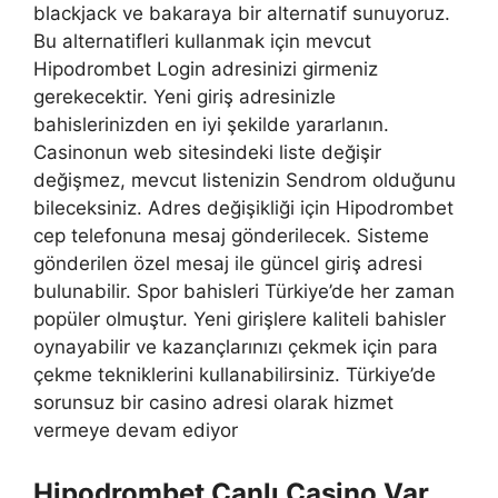
blackjack ve bakaraya bir alternatif sunuyoruz.
Bu alternatifleri kullanmak için mevcut
Hipodrombet Login adresinizi girmeniz
gerekecektir. Yeni giriş adresinizle
bahislerinizden en iyi şekilde yararlanın.
Casinonun web sitesindeki liste değişir
değişmez, mevcut listenizin Sendrom olduğunu
bileceksiniz. Adres değişikliği için Hipodrombet
cep telefonuna mesaj gönderilecek. Sisteme
gönderilen özel mesaj ile güncel giriş adresi
bulunabilir. Spor bahisleri Türkiye’de her zaman
popüler olmuştur. Yeni girişlere kaliteli bahisler
oynayabilir ve kazançlarınızı çekmek için para
çekme tekniklerini kullanabilirsiniz. Türkiye’de
sorunsuz bir casino adresi olarak hizmet
vermeye devam ediyor
Hipodrombet Canlı Casino Var