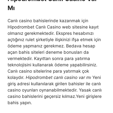
Mı
Canlı casino bahislerinde kazanmak için
Hipodrombet Canlı Casino web sitesine kayıt
olmanız gerekmektedir. Ekspres hesabınızı
açtığınız rulet şirketiyle ilişkinizi ifşa etmek için
ödeme yapmanız gerekmez. Bedava hesap
açan bahis siteleri deneme bonusları da
vermektedir. Kayıttan sonra para yatırma
teknolojisini kullanarak ödeme yapabilirsiniz.
Canlı casino sitelerine para yatırmak çok
kolaydır.
Hipodrombet canlı casino var mı
Yeni
giriş adresi kullanılarak girilen bahisler ile canlı
casino oyunları oynanabilmektedir. Yasak canlı
casino bahislerini geçersiz kılmaz.Yeni girişlere
bahis yapın.