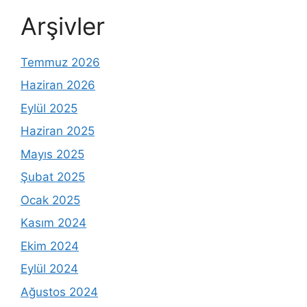
Arşivler
Temmuz 2026
Haziran 2026
Eylül 2025
Haziran 2025
Mayıs 2025
Şubat 2025
Ocak 2025
Kasım 2024
Ekim 2024
Eylül 2024
Ağustos 2024