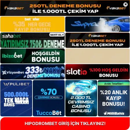
×
HIPODROMBET GİRİŞ İÇİN TIKLAYINIZ!