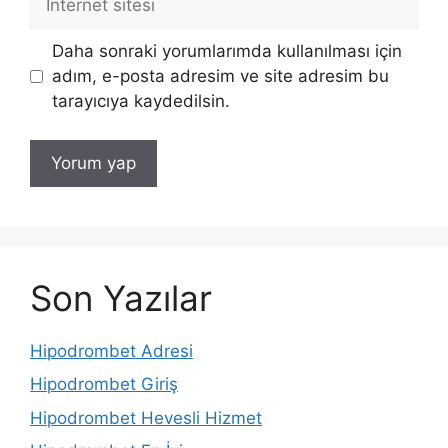
sitesi
Daha sonraki yorumlarımda kullanılması için
adım, e-posta adresim ve site adresim bu
tarayıcıya kaydedilsin.
Son Yazılar
Hipodrombet Adresi
Hipodrombet Giriş
Hipodrombet Hevesli Hizmet