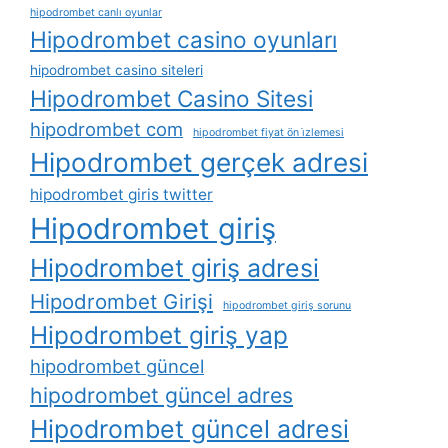
hipodrombet canlı oyunlar
Hipodrombet casino oyunları
hipodrombet casino siteleri
Hipodrombet Casino Sitesi
hipodrombet com
hipodrombet fiyat ön i̇zlemesi
Hipodrombet gerçek adresi
hipodrombet giris twitter
Hipodrombet giriş
Hipodrombet giriş adresi
Hipodrombet Girişi
hipodrombet giriş sorunu
Hipodrombet giriş yap
hipodrombet güncel
hipodrombet güncel adres
Hipodrombet güncel adresi