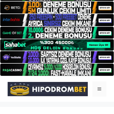
İçeriğe
atla
Menü