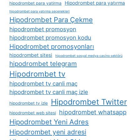
Hipodrombet para yatırma
hipodrombet para yatirma
hipodrombet para yatırma seçenekleri
Hipodrombet Para Çekme
hipodrombet promosyon
hipodrombet promosyon kodu
Hipodrombet promosyonları
hipodrombet sitesi
hipodrombet sosyal medya casino sektörü
hipodrombet telegram
Hipodrombet tv
hipodrombet tv canli maç
hipodrombet tv canli maç izle
Hipodrombet Twitter
hipodrombet tv izle
hipodrombet whatsapp
hipodrombet web sitesi
Hipodrombet Yeni Adres
Hipodrombet yeni adresi