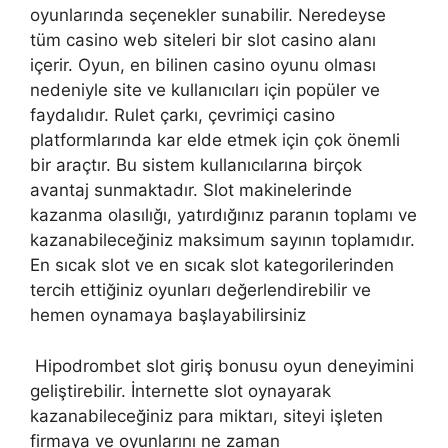
oyunlarında seçenekler sunabilir. Neredeyse
tüm casino web siteleri bir slot casino alanı
içerir. Oyun, en bilinen casino oyunu olması
nedeniyle site ve kullanıcıları için popüler ve
faydalıdır. Rulet çarkı, çevrimiçi casino
platformlarında kar elde etmek için çok önemli
bir araçtır. Bu sistem kullanıcılarına birçok
avantaj sunmaktadır. Slot makinelerinde
kazanma olasılığı, yatırdığınız paranın toplamı ve
kazanabileceğiniz maksimum sayının toplamıdır.
En sıcak slot ve en sıcak slot kategorilerinden
tercih ettiğiniz oyunları değerlendirebilir ve
hemen oynamaya başlayabilirsiniz
Hipodrombet slot giriş bonusu oyun deneyimini
geliştirebilir. İnternette slot oynayarak
kazanabileceğiniz para miktarı, siteyi işleten
firmaya ve oyunlarını ne zaman