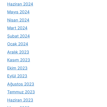
Haziran 2024
Mayıs 2024
Nisan 2024
Mart 2024
Şubat 2024
Ocak 2024
Aralık 2023
Kasım 2023
Ekim 2023
Eylül 2023
Ağustos 2023
Temmuz 2023
Haziran 2023