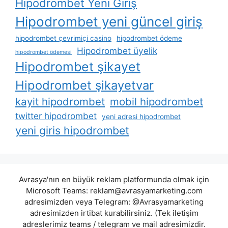
Hipodrombet Yeni Giriş
Hipodrombet yeni güncel giriş
hipodrombet çevrimiçi casino
hipodrombet ödeme
Hipodrombet üyelik
hipodrombet ödemesi
Hipodrombet şikayet
Hipodrombet şikayetvar
kayit hipodrombet
mobil hipodrombet
twitter hipodrombet
yeni adresi hipodrombet
yeni giris hipodrombet
Avrasya'nın en büyük reklam platformunda olmak için
Microsoft Teams:
reklam@avrasyamarketing.com
adresimizden veya Telegram: @Avrasyamarketing
adresimizden irtibat kurabilirsiniz. (Tek iletişim
adreslerimiz teams / telegram ve mail adresimizdir.