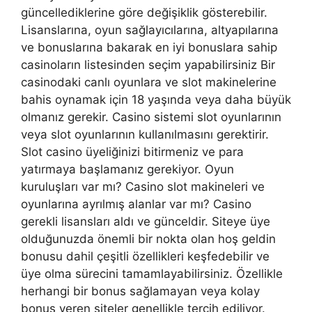
güncellediklerine göre değişiklik gösterebilir.
Lisanslarına, oyun sağlayıcılarına, altyapılarına
ve bonuslarına bakarak en iyi bonuslara sahip
casinoların listesinden seçim yapabilirsiniz Bir
casinodaki canlı oyunlara ve slot makinelerine
bahis oynamak için 18 yaşında veya daha büyük
olmanız gerekir. Casino sistemi slot oyunlarının
veya slot oyunlarının kullanılmasını gerektirir.
Slot casino üyeliğinizi bitirmeniz ve para
yatırmaya başlamanız gerekiyor. Oyun
kuruluşları var mı? Casino slot makineleri ve
oyunlarına ayrılmış alanlar var mı? Casino
gerekli lisansları aldı ve günceldir. Siteye üye
olduğunuzda önemli bir nokta olan hoş geldin
bonusu dahil çeşitli özellikleri keşfedebilir ve
üye olma sürecini tamamlayabilirsiniz. Özellikle
herhangi bir bonus sağlamayan veya kolay
bonus veren siteler genellikle tercih ediliyor.