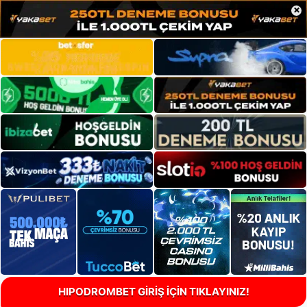
×
HIPODROMBET GİRİŞ İÇİN TIKLAYINIZ!