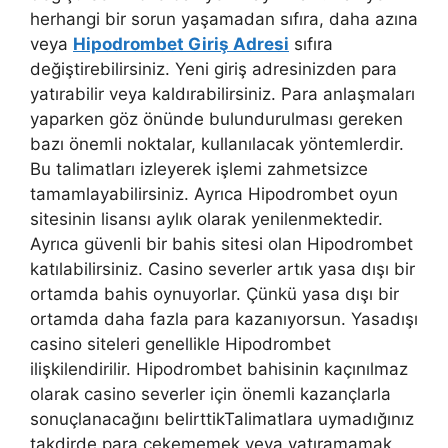
herhangi bir sorun yaşamadan sıfıra, daha azına
veya
Hipodrombet Giriş Adresi
sıfıra
değiştirebilirsiniz. Yeni giriş adresinizden para
yatırabilir veya kaldırabilirsiniz. Para anlaşmaları
yaparken göz önünde bulundurulması gereken
bazı önemli noktalar, kullanılacak yöntemlerdir.
Bu talimatları izleyerek işlemi zahmetsizce
tamamlayabilirsiniz. Ayrıca Hipodrombet oyun
sitesinin lisansı aylık olarak yenilenmektedir.
Ayrıca güvenli bir bahis sitesi olan Hipodrombet
katılabilirsiniz. Casino severler artık yasa dışı bir
ortamda bahis oynuyorlar. Çünkü yasa dışı bir
ortamda daha fazla para kazanıyorsun. Yasadışı
casino siteleri genellikle Hipodrombet
ilişkilendirilir. Hipodrombet bahisinin kaçınılmaz
olarak casino severler için önemli kazançlarla
sonuçlanacağını belirttikTalimatlara uymadığınız
takdirde para çekememek veya yatıramamak