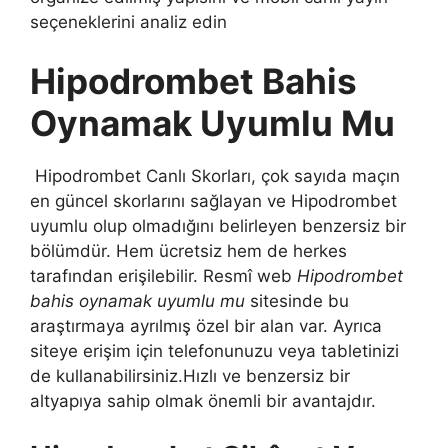
seçeneklerini analiz edin
Hipodrombet Bahis
Oynamak Uyumlu Mu
Hipodrombet Canlı Skorları, çok sayıda maçın
en güncel skorlarını sağlayan ve Hipodrombet
uyumlu olup olmadığını belirleyen benzersiz bir
bölümdür. Hem ücretsiz hem de herkes
tarafından erişilebilir. Resmî web
Hipodrombet
bahis oynamak uyumlu mu
sitesinde bu
araştırmaya ayrılmış özel bir alan var. Ayrıca
siteye erişim için telefonunuzu veya tabletinizi
de kullanabilirsiniz.Hızlı ve benzersiz bir
altyapıya sahip olmak önemli bir avantajdır.