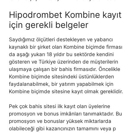
Hipodrombet Kombine kayıt
için gerekli belgeler
Saydığımız ölçütleri destekleyen ve yabancı
kaynaklı bir şirket olan Kombine biçimde firması
da aşağı yukarı 18 yıldır bu sektörde kendini
gösteren ve Türkiye üzerinden de müşterilerin
ulaşmaya çalışan bir bahis firmasıdır. Öncelikle
Kombine biçimde sitesindeki üstünlüklerden
faydalanabilmek, bir yatırım yapabilmek için
Kombine biçimde sitesine kayıt olmak gereklidir.
Pek çok bahis sitesi ilk kayıt olan üyelerine
promosyon ve bonus imkânları tanımaktadır. Bu
promosyon ve bonuslar yüksek miktarlarda
olabileceği gibi kazancınızın tamamını veya p