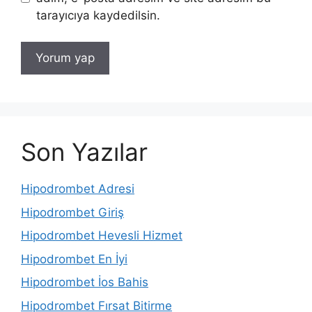
tarayıcıya kaydedilsin.
Son Yazılar
Hipodrombet Adresi
Hipodrombet Giriş
Hipodrombet Hevesli Hizmet
Hipodrombet En İyi
Hipodrombet İos Bahis
Hipodrombet Fırsat Bitirme