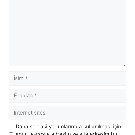
Yorum
İsim
E-
posta
İnternet
sitesi
Daha sonraki yorumlarımda kullanılması için
adım, e-posta adresim ve site adresim bu