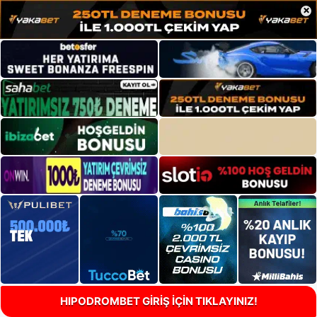
×
HIPODROMBET GİRİŞ İÇİN TIKLAYINIZ!