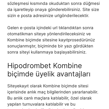
sözleşmesi kısmında okuduktan sonra düğmesi
da işaretleyip onaya gönderebilirsiniz. Site size
sizin e posta adresinize urlgönderilecektir.
Gelen e-posta içindeki url tıklandıktan sonra
otomatikman siteye yönlendirileceksiniz ve
Kombine biçimde sitesine kayıtprosedürünüz
sonuçlanmıştır, biçiminde bir yazı gördükten
sonra siteyi kullanmaya başlayabilirsiniz.
Hipodrombet Kombine
biçimde üyelik avantajları
Siteyekayıt olarak Kombine biçimde sitesi
içerisinde anlık maç bilgilerinden yararlanabilir.
Bu anlık canlı maçlara katılabilir, özel olarak
yapılan turnuvalara katılabilir ve bu