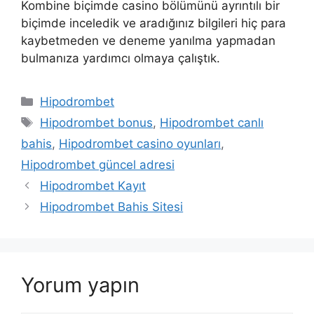
Kombine biçimde casino bölümünü ayrıntılı bir
biçimde inceledik ve aradığınız bilgileri hiç para
kaybetmeden ve deneme yanılma yapmadan
bulmanıza yardımcı olmaya çalıştık.
Kategoriler
Hipodrombet
Etiketler
Hipodrombet bonus
,
Hipodrombet canlı
bahis
,
Hipodrombet casino oyunları
,
Hipodrombet güncel adresi
Yazı
Hipodrombet Kayıt
dolaşımı
Hipodrombet Bahis Sitesi
Yorum yapın