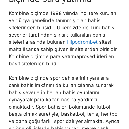
Kombine biçimde 1998 yılında İngiltere kurulan
ve dünya genelinde tanınmış olan bahis
sitelerinden birisidir. Ülkemizde de Türk bahis
severler tarafından sık sık kullanılan bahis
siteleri arasında bulunan
Hipodrombet
sitesi
malta lisansa sahip güvenilir sitelerden birisidir.
Kombine biçimde para yatırmaprosedürleri en
basit sitelerden biridir.
Kombine biçimde spor bahislerinin yanı sıra
canlı bahis imkânını da kullanıcılarına sunarak
bahis severlerin her an bahis oyunlarını
oynayarak para kazanmasına yardımcı
olmaktadır. Spor bahisleri bölümünde futbol
başta olmak suretiyle, basketbol, tenis, hentbol
ve daha çoğu farklı spor dalı yer almakta. Ayrıca
en önemli liglerde bahis yapabilme ve canlı