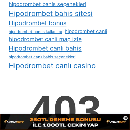
hipodrombet bahis seçenekleri
Hipodrombet bahis sitesi
Hipodrombet bonus
hipodrombet canli
hipodrombet bonus kullanımı
hipodrombet canli maç izle
Hipodrombet canlı bahis
hipodrombet canlı bahis seçenekleri
Hipodrombet canlı casino
hipodrombet canlı casino oynama fırsatı
Hipodrombet canlı destek
hipodrombet canlı desteği
Hipodrombet canlı maç izleme
hipodrombet canlı oyunlar
Hipodrombet casino oyunları
×
hipodrombet casino siteleri