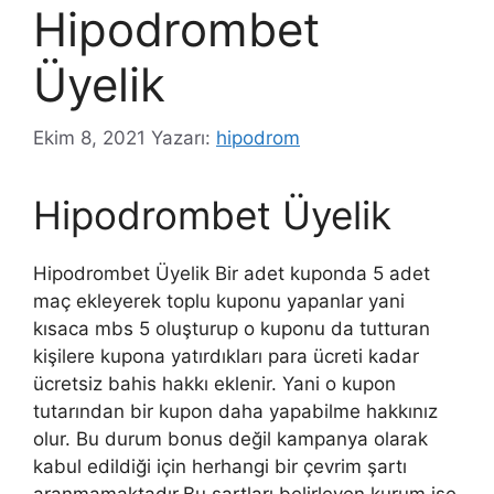
Hipodrombet
Üyelik
Ekim 8, 2021
Yazarı:
hipodrom
Hipodrombet Üyelik
Hipodrombet Üyelik Bir adet kuponda 5 adet
maç ekleyerek toplu kuponu yapanlar yani
kısaca mbs 5 oluşturup o kuponu da tutturan
kişilere kupona yatırdıkları para ücreti kadar
ücretsiz bahis hakkı eklenir. Yani o kupon
tutarından bir kupon daha yapabilme hakkınız
olur. Bu durum bonus değil kampanya olarak
kabul edildiği için herhangi bir çevrim şartı