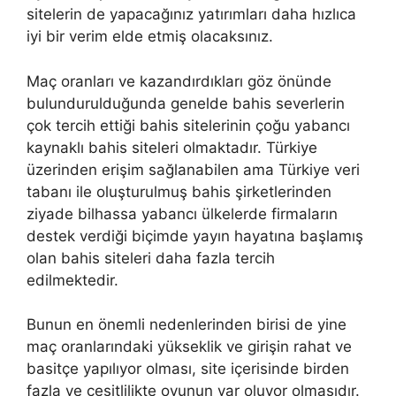
sitelerin de yapacağınız yatırımları daha hızlıca
iyi bir verim elde etmiş olacaksınız.
Maç oranları ve kazandırdıkları göz önünde
bulundurulduğunda genelde bahis severlerin
çok tercih ettiği bahis sitelerinin çoğu yabancı
kaynaklı bahis siteleri olmaktadır. Türkiye
üzerinden erişim sağlanabilen ama Türkiye veri
tabanı ile oluşturulmuş bahis şirketlerinden
ziyade bilhassa yabancı ülkelerde firmaların
destek verdiği biçimde yayın hayatına başlamış
olan bahis siteleri daha fazla tercih
edilmektedir.
Bunun en önemli nedenlerinden birisi de yine
maç oranlarındaki yükseklik ve girişin rahat ve
basitçe yapılıyor olması, site içerisinde birden
fazla ve çeşitlilikte oyunun var oluyor olmasıdır.