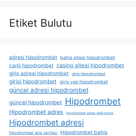
Etiket Bulutu
adresi hipodrombet
bahis sitesi hipodrombet
casino sitesi hipodrombet
canli hipodrombet
giris adresi hipodrombet
giris hipodrombet
girisi hipodrombet
giris yap hipodrombet
güncel adresi hipodrombet
Hipodrombet
güncel hipodrombet
Hipodrombet adres
hipodrombet adres değiştirme
Hipodrombet adresi
Hipodrombet bahis
hipodrombet ana sayfası