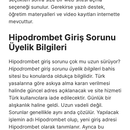
seçeneği sunulur. Gerekirse yazılı destek,
öğretim materyalleri ve video kayıtları internette
mevcuttur.
Hipodrombet Giriş Sorunu
Üyelik Bilgileri
Hipodrombet giriş sorunu çok mu uzun sürüyor?
Hipodrombet giriş sorunu üyelik bilgileri
bahis
sitesi bu konularda oldukça bilgilidir. Türk
yasalarına göre askıya alma kararı verilmesi
halinde güncel adres açıklanacak ve site hizmeti
Türk kullanıcılara iade edilecektir. Günlük bir
alışkanlık haline geldi. Uzun vadeli değil.
Sorunlar genellikle aynı anda çözülür. Yapılacak
işlemin adı Hipodrombet olup, yeni giriş adresi
Hipodrombet olarak tanımlanır. Ayrıca bu