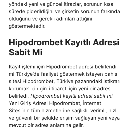
yöndeki yeni ve güncel itirazlar, sorunun kısa
sürede giderildiğini ve şirketin sorunun farkında
olduğunu ve gerekli adımları attığını
göstermektedir.
Hipodrombet Kayıtlı Adresi
Sabit Mi
Kayıt işlemi için Hipodrombet adresi belirlendi
mi Türkiye’de faaliyet göstermek isteyen bahis
sitesi Hipodrombet, Türkiye pazarındaki istikrarı
korumak için girdi ticareti için yeni bir adres
belirledi.
Hipodrombet kayıtlı adresi sabit mi
Yeni Giriş Adresi Hipodrombet, İnternet
Sitesi’nin tüm hizmetlerine sağlıklı, verimli, hızlı
ve güvenli bir şekilde erişim sağlayan yeni veya
mevcut bir adres anlamına gelir.