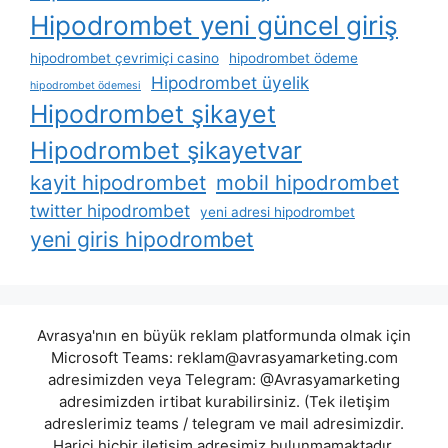
Hipodrombet yeni güncel giriş
hipodrombet çevrimiçi casino
hipodrombet ödeme
Hipodrombet üyelik
hipodrombet ödemesi
Hipodrombet şikayet
Hipodrombet şikayetvar
kayit hipodrombet
mobil hipodrombet
twitter hipodrombet
yeni adresi hipodrombet
yeni giris hipodrombet
Avrasya'nın en büyük reklam platformunda olmak için
Microsoft Teams:
reklam@avrasyamarketing.com
adresimizden veya Telegram: @Avrasyamarketing
adresimizden irtibat kurabilirsiniz. (Tek iletişim
adreslerimiz teams / telegram ve mail adresimizdir.
Harici hiçbir iletişim adresimiz bulunmamaktadır.