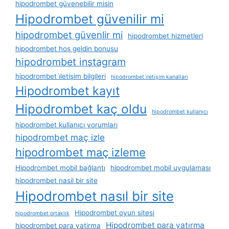
hipodrombet güvenebilir misin
Hipodrombet güvenilir mi
hipodrombet güvenlir mi
hipodrombet hizmetleri
hipodrombet hoş geldin bonusu
hipodrombet instagram
hipodrombet i̇letişim bilgileri
hipodrombet i̇letişim kanalları
Hipodrombet kayıt
Hipodrombet kaç oldu
hipodrombet kullanıcı
hipodrombet kullanıcı yorumları
hipodrombet maç izle
hipodrombet maç izleme
Hipodrombet mobil bağlantı
hipodrombet mobil uygulaması
hipodrombet nasil bir site
Hipodrombet nasıl bir site
Hipodrombet oyun sitesi
hipodrombet ortaklık
Hipodrombet para yatırma
hipodrombet para yatirma