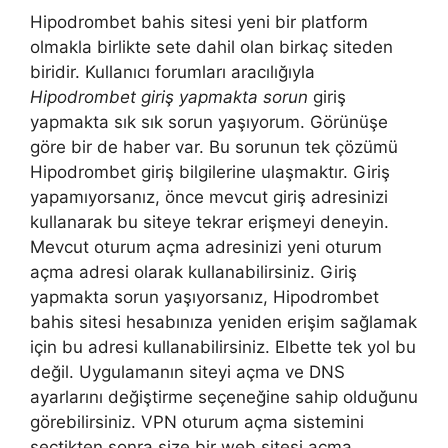
Hipodrombet bahis sitesi yeni bir platform
olmakla birlikte sete dahil olan birkaç siteden
biridir. Kullanıcı forumları aracılığıyla
Hipodrombet giriş yapmakta sorun
giriş
yapmakta sık sık sorun yaşıyorum. Görünüşe
göre bir de haber var. Bu sorunun tek çözümü
Hipodrombet giriş bilgilerine ulaşmaktır. Giriş
yapamıyorsanız, önce mevcut giriş adresinizi
kullanarak bu siteye tekrar erişmeyi deneyin.
Mevcut oturum açma adresinizi yeni oturum
açma adresi olarak kullanabilirsiniz. Giriş
yapmakta sorun yaşıyorsanız, Hipodrombet
bahis sitesi hesabınıza yeniden erişim sağlamak
için bu adresi kullanabilirsiniz. Elbette tek yol bu
değil. Uygulamanın siteyi açma ve DNS
ayarlarını değiştirme seçeneğine sahip olduğunu
görebilirsiniz. VPN oturum açma sistemini
seçtikten sonra size bir web sitesi açma