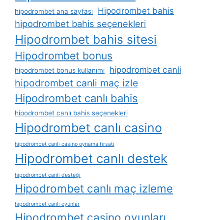
Hipodrombet bahis
hipodrombet ana sayfası
hipodrombet bahis seçenekleri
Hipodrombet bahis sitesi
Hipodrombet bonus
hipodrombet canli
hipodrombet bonus kullanımı
hipodrombet canli maç izle
Hipodrombet canlı bahis
hipodrombet canlı bahis seçenekleri
Hipodrombet canlı casino
hipodrombet canlı casino oynama fırsatı
Hipodrombet canlı destek
hipodrombet canlı desteği
Hipodrombet canlı maç izleme
hipodrombet canlı oyunlar
Hipodrombet casino oyunları