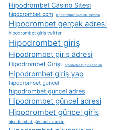
Hipodrombet Casino Sitesi
hipodrombet com
hipodrombet fiyat ön i̇zlemesi
Hipodrombet gerçek adresi
hipodrombet giris twitter
Hipodrombet giriş
Hipodrombet giriş adresi
Hipodrombet Girişi
hipodrombet giriş sorunu
Hipodrombet giriş yap
hipodrombet güncel
hipodrombet güncel adres
Hipodrombet güncel adresi
Hipodrombet güncel giriş
hipodrombet güvenebilir misin