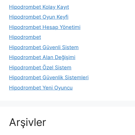
Hipodrombet Kolay Kayıt
Hipodrombet Oyun Keyfi
Hipodrombet Hesap Yönetimi
Hipodrombet
Hipodrombet Güvenli Sistem
Hipodrombet Alan Değişimi
Hipodrombet Özel Sistem
Hipodrombet Güvenlik Sistemleri
Hipodrombet Yeni Oyuncu
Arşivler