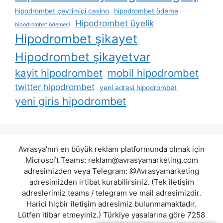
hipodrombet çevrimiçi casino
hipodrombet ödeme
Hipodrombet üyelik
hipodrombet ödemesi
Hipodrombet şikayet
Hipodrombet şikayetvar
kayit hipodrombet
mobil hipodrombet
twitter hipodrombet
yeni adresi hipodrombet
yeni giris hipodrombet
Avrasya'nın en büyük reklam platformunda olmak için
Microsoft Teams:
reklam@avrasyamarketing.com
adresimizden veya Telegram: @Avrasyamarketing
adresimizden irtibat kurabilirsiniz. (Tek iletişim
adreslerimiz teams / telegram ve mail adresimizdir.
Harici hiçbir iletişim adresimiz bulunmamaktadır.
Lütfen itibar etmeyiniz.) Türkiye yasalarına göre 7258