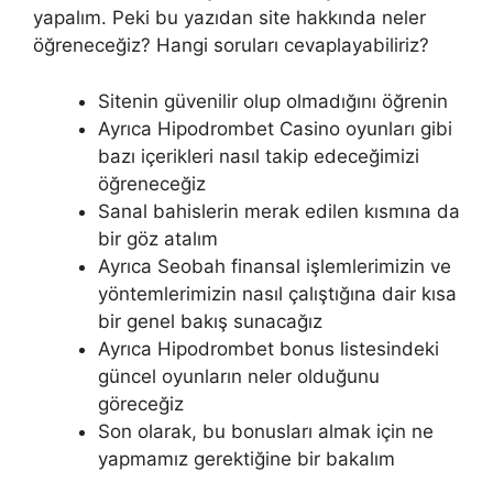
yapalım. Peki bu yazıdan site hakkında neler
öğreneceğiz? Hangi soruları cevaplayabiliriz?
Sitenin güvenilir olup olmadığını öğrenin
Ayrıca Hipodrombet Casino oyunları gibi
bazı içerikleri nasıl takip edeceğimizi
öğreneceğiz
Sanal bahislerin merak edilen kısmına da
bir göz atalım
Ayrıca Seobah finansal işlemlerimizin ve
yöntemlerimizin nasıl çalıştığına dair kısa
bir genel bakış sunacağız
Ayrıca Hipodrombet bonus listesindeki
güncel oyunların neler olduğunu
göreceğiz
Son olarak, bu bonusları almak için ne
yapmamız gerektiğine bir bakalım