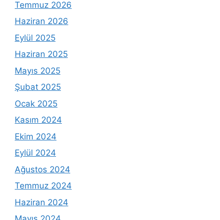
Temmuz 2026
Haziran 2026
Eylül 2025
Haziran 2025
Mayıs 2025
Şubat 2025
Ocak 2025
Kasım 2024
Ekim 2024
Eylül 2024
Ağustos 2024
Temmuz 2024
Haziran 2024
Mayıs 2024