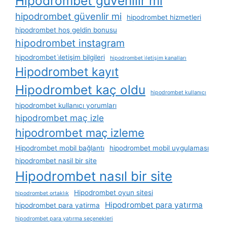
Hipodrombet güvenilir mi
hipodrombet güvenlir mi
hipodrombet hizmetleri
hipodrombet hoş geldin bonusu
hipodrombet instagram
hipodrombet i̇letişim bilgileri
hipodrombet i̇letişim kanalları
Hipodrombet kayıt
Hipodrombet kaç oldu
hipodrombet kullanıcı
hipodrombet kullanıcı yorumları
hipodrombet maç izle
hipodrombet maç izleme
Hipodrombet mobil bağlantı
hipodrombet mobil uygulaması
hipodrombet nasil bir site
Hipodrombet nasıl bir site
Hipodrombet oyun sitesi
hipodrombet ortaklık
Hipodrombet para yatırma
hipodrombet para yatirma
hipodrombet para yatırma seçenekleri