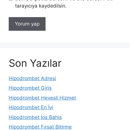
tarayıcıya kaydedilsin.
Son Yazılar
Hipodrombet Adresi
Hipodrombet Giriş
Hipodrombet Hevesli Hizmet
Hipodrombet En İyi
Hipodrombet İos Bahis
Hipodrombet Fırsat Bitirme