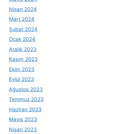
Nisan 2024
Mart 2024
Şubat 2024
Ocak 2024
Aralık 2023
Kasım 2023
Ekim 2023
Eylül 2023
Ağustos 2023
Temmuz 2023
Haziran 2023
Mayıs 2023
Nisan 2023