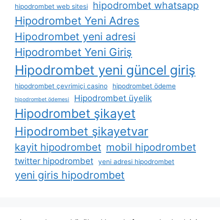
hipodrombet whatsapp
hipodrombet web sitesi
Hipodrombet Yeni Adres
Hipodrombet yeni adresi
Hipodrombet Yeni Giriş
Hipodrombet yeni güncel giriş
hipodrombet çevrimiçi casino
hipodrombet ödeme
Hipodrombet üyelik
hipodrombet ödemesi
Hipodrombet şikayet
Hipodrombet şikayetvar
kayit hipodrombet
mobil hipodrombet
twitter hipodrombet
yeni adresi hipodrombet
yeni giris hipodrombet