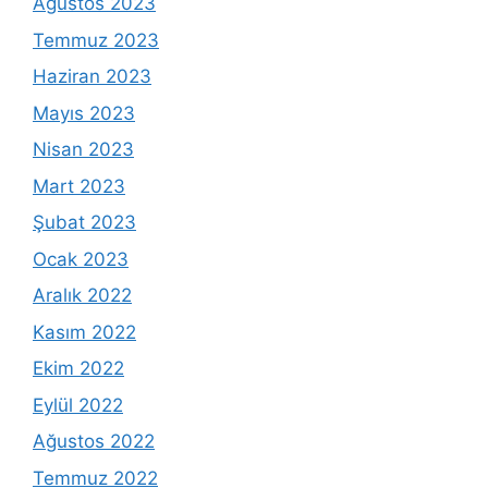
Ağustos 2023
Temmuz 2023
Haziran 2023
Mayıs 2023
Nisan 2023
Mart 2023
Şubat 2023
Ocak 2023
Aralık 2022
Kasım 2022
Ekim 2022
Eylül 2022
Ağustos 2022
Temmuz 2022