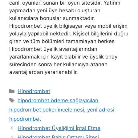
canlı oyunları sunan bir oyun sitesidir. Yatırım
yapmadan yeni üye hesabı oluşturan
kullanıcılara bonuslar sunmaktadır.
Hipodrombet üyelik bilgisayar veya mobil erişim
yoluyla yapılabilmektedir. Kişisel bilgilerini doğru
giren ve tüm bölümleri tamamlayan herkes
Hipodrombet üyelik avantajlarından
yararlanmak için kayıt olabilir ve üyelik onay
sürecinden sonra her kullanıcıya atanan
avantajlardan yararlanabilir.
Kategoriler
Hipodrombet
Etiketler
hipodrombet ödeme sağlayıcıları
,
hipodrombet poker i̇ncelemesi
,
yeni adresi
hipodrombet
Yazı
Hipodrombet Üyeliğimi İptal Etme
dolaşımı
Hipodrombet Bahis Ortamı Sitesi