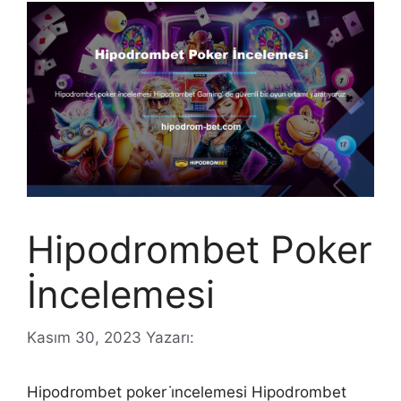
Hipodrombet Poker
İncelemesi
Kasım 30, 2023
Yazarı:
Hipodrombet poker i̇ncelemesi Hipodrombet