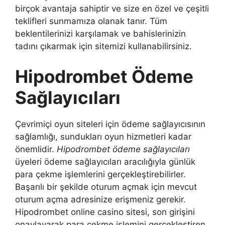
birçok avantaja sahiptir ve size en özel ve çeşitli
teklifleri sunmamıza olanak tanır. Tüm
beklentilerinizi karşılamak ve bahislerinizin
tadını çıkarmak için sitemizi kullanabilirsiniz.
Hipodrombet Ödeme
Sağlayıcıları
Çevrimiçi oyun siteleri için ödeme sağlayıcısının
sağlamlığı, sundukları oyun hizmetleri kadar
önemlidir.
Hipodrombet ödeme sağlayıcıları
üyeleri ödeme sağlayıcıları aracılığıyla günlük
para çekme işlemlerini gerçekleştirebilirler.
Başarılı bir şekilde oturum açmak için mevcut
oturum açma adresinize erişmeniz gerekir.
Hipodrombet online casino sitesi, son girişini
onaylayarak para çekme işlemini gerçekleştiren