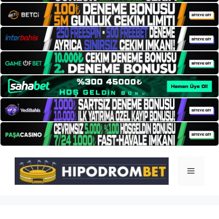
İçeriğe
atla
Menü