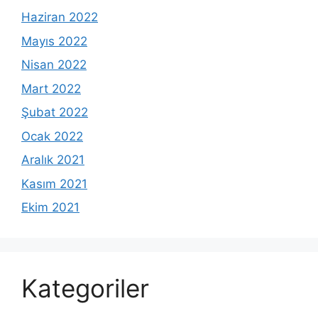
Haziran 2022
Mayıs 2022
Nisan 2022
Mart 2022
Şubat 2022
Ocak 2022
Aralık 2021
Kasım 2021
Ekim 2021
Kategoriler