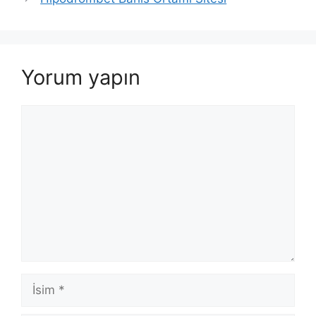
Yorum yapın
Yorum
İsim