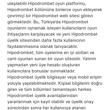
ulaşılabilir.Hipodrombet oyun platformu,
Hipodrombet bölümüne binlerce oyun ekleyerek
çevrimiçi bir Hipodrombet web sitesi görevi
görmektedir. Bu, Türkiye’de Hipodrombet
oyunlarını oynamak isteyen kullanıcıların oyun
ihtiyaçlarını karşılayacak ve yeni Hipodrombet
üyelik sitesinden daha fazla kullanıcının
faydalanmasına olanak tanıyacaktır.
Hipodrombet, tüm üyelerine en iyi slotları ve
canlı oyunları sunan bir oyun sitesidir. Yatırım
yapmadan yeni üye hesabı oluşturan
kullanıcılara bonuslar sunmaktadır.
Hipodrombet üyelik bilgisayar veya mobil erişim
yoluyla yapılabilmektedir. Kişisel bilgilerini doğru
giren ve tüm bölümleri tamamlayan herkes
Hipodrombet üyelik avantajlarından
yararlanmak için kayıt olabilir ve üyelik onay
sürecinden sonra her kullanıcıya atanan