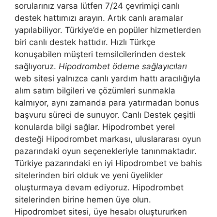
sorularınız varsa lütfen 7/24 çevrimiçi canlı
destek hattımızı arayın. Artık canlı aramalar
yapılabiliyor. Türkiye’de en popüler hizmetlerden
biri canlı destek hattıdır. Hızlı Türkçe
konuşabilen müşteri temsilcilerinden destek
sağlıyoruz.
Hipodrombet ödeme sağlayıcıları
web sitesi yalnızca canlı yardım hattı aracılığıyla
alım satım bilgileri ve çözümleri sunmakla
kalmıyor, aynı zamanda para yatırmadan bonus
başvuru süreci de sunuyor. Canlı Destek çeşitli
konularda bilgi sağlar. Hipodrombet yerel
desteği Hipodrombet markası, uluslararası oyun
pazarındaki oyun seçenekleriyle tanınmaktadır.
Türkiye pazarındaki en iyi Hipodrombet ve bahis
sitelerinden biri olduk ve yeni üyelikler
oluşturmaya devam ediyoruz. Hipodrombet
sitelerinden birine hemen üye olun.
Hipodrombet sitesi, üye hesabı oluştururken