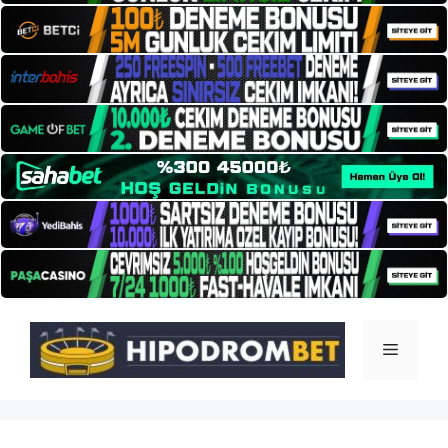
İçeriğe
atla
Menü