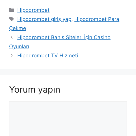
Kategoriler
Hipodrombet
Etiketler
Hipodrombet giriş yap
,
Hipodrombet Para
Çekme
Yazı
Hipodrombet Bahis Siteleri İçin Casino
dolaşımı
Oyunları
Hipodrombet TV Hizmeti
Yorum yapın
Yorum