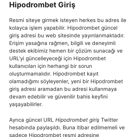
Hipodrombet Giriş
Resmi siteye girmek isteyen herkes bu adres ile
kolayca işlem yapabilir. Hipodrombet güncel
giriş adresi bu web sitesinde yayınlanmaktadır.
Erişim yasağına rağmen, bilgili ve deneyimli
destek ekibimiz hemen bir çözüm sunacağı ve
URL’yi güncelleyeceği için Hipodrombet
kullanıcıları için herhangi bir sorun
oluşturmamalıdır. Hipodrombet kayıt
olamadığımı söyleyenler, yeni bir Hipodrombet
giriş adresi aramadan bu adresi kullanmaya
devam edebilir ve güvenilir bahis keyfini
yaşayabilirler.
Ayrıca güncel URL
Hipodrombet giriş
Twitter
hesabında paylaşıldı. Buna itibar edilmemeli ve
sadece Hipodrombet resmi adresine