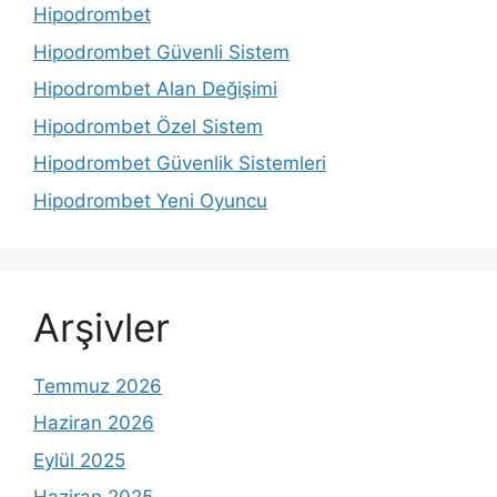
Hipodrombet
Hipodrombet Güvenli Sistem
Hipodrombet Alan Değişimi
Hipodrombet Özel Sistem
Hipodrombet Güvenlik Sistemleri
Hipodrombet Yeni Oyuncu
Arşivler
Temmuz 2026
Haziran 2026
Eylül 2025