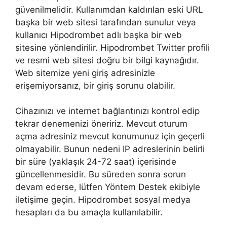
güvenilmelidir. Kullanımdan kaldırılan eski URL
başka bir web sitesi tarafından sunulur veya
kullanıcı Hipodrombet adlı başka bir web
sitesine yönlendirilir. Hipodrombet Twitter profili
ve resmi web sitesi doğru bir bilgi kaynağıdır.
Web sitemize yeni giriş adresinizle
erişemiyorsanız, bir giriş sorunu olabilir.
Cihazınızı ve internet bağlantınızı kontrol edip
tekrar denemenizi öneririz. Mevcut oturum
açma adresiniz mevcut konumunuz için geçerli
olmayabilir. Bunun nedeni IP adreslerinin belirli
bir süre (yaklaşık 24-72 saat) içerisinde
güncellenmesidir. Bu süreden sonra sorun
devam ederse, lütfen Yöntem Destek ekibiyle
iletişime geçin. Hipodrombet sosyal medya
hesapları da bu amaçla kullanılabilir.