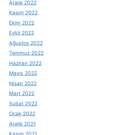
Aralık 2022
Kasım 2022
Ekim 2022
Eylül 2022
Ağustos 2022
Temmuz 2022
Haziran 2022
Mayıs 2022
Nisan 2022
Mart 2022
Şubat 2022
Ocak 2022
Aralık 2021
Kasım 2021