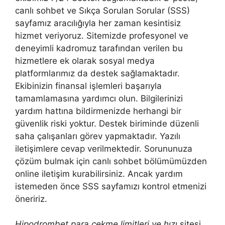
canlı sohbet ve Sıkça Sorulan Sorular (SSS)
sayfamız aracılığıyla her zaman kesintisiz
hizmet veriyoruz. Sitemizde profesyonel ve
deneyimli kadromuz tarafından verilen bu
hizmetlere ek olarak sosyal medya
platformlarımız da destek sağlamaktadır.
Ekibinizin finansal işlemleri başarıyla
tamamlamasına yardımcı olun. Bilgilerinizi
yardım hattına bildirmenizde herhangi bir
güvenlik riski yoktur. Destek biriminde düzenli
saha çalışanları görev yapmaktadır. Yazılı
iletişimlere cevap verilmektedir. Sorununuza
çözüm bulmak için canlı sohbet bölümümüzden
online iletişim kurabilirsiniz. Ancak yardım
istemeden önce SSS sayfamızı kontrol etmenizi
öneririz.
Hipodrombet para çekme limitleri ve hızı
sitesi