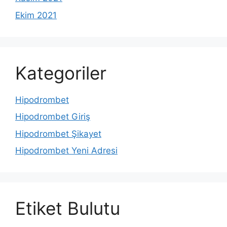
Ekim 2021
Kategoriler
Hipodrombet
Hipodrombet Giriş
Hipodrombet Şikayet
Hipodrombet Yeni Adresi
Etiket Bulutu