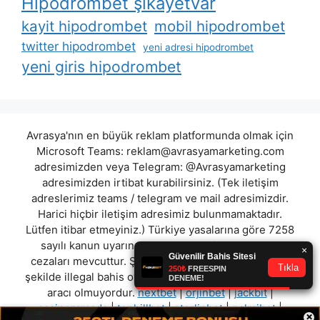
Hipodrombet şikayetvar
kayit hipodrombet
mobil hipodrombet
twitter hipodrombet
yeni adresi hipodrombet
yeni giris hipodrombet
Avrasya'nın en büyük reklam platformunda olmak için
Microsoft Teams:
reklam@avrasyamarketing.com
adresimizden veya Telegram: @Avrasyamarketing
adresimizden irtibat kurabilirsiniz. (Tek iletişim
adreslerimiz teams / telegram ve mail adresimizdir.
Harici hiçbir iletişim adresimiz bulunmamaktadır.
Lütfen itibar etmeyiniz.) Türkiye yasalarına göre 7258
sayılı kanun uyarınca yasa dışı bahis oynamanın
cezaları mevcuttur. Şu an bulunduğunuz site hiç bir
şekilde illegal bahis oyunları oynatmıyor ve oynamaya
aracı olmuyordur.
nextbet
|
orjinbet
|
jackbit
|
casinoramada
|
tophillbet
|
sterlinbet
|
palmibet
|
×