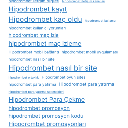
hipodrombet i̇letişim bilgileri
hipodrombet i̇letişim kanalları
Hipodrombet kayıt
Hipodrombet kaç oldu
hipodrombet kullanıcı
hipodrombet kullanıcı yorumları
hipodrombet maç izle
hipodrombet maç izleme
Hipodrombet mobil bağlantı
hipodrombet mobil uygulaması
hipodrombet nasil bir site
Hipodrombet nasıl bir site
Hipodrombet oyun sitesi
hipodrombet ortaklık
Hipodrombet para yatırma
hipodrombet para yatirma
hipodrombet para yatırma seçenekleri
Hipodrombet Para Çekme
hipodrombet promosyon
hipodrombet promosyon kodu
Hipodrombet promosyonları