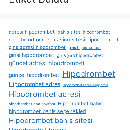
adresi hipodrombet
bahis sitesi hipodrombet
casino sitesi hipodrombet
canli hipodrombet
giris adresi hipodrombet
giris hipodrombet
girisi hipodrombet
giris yap hipodrombet
güncel adresi hipodrombet
Hipodrombet
güncel hipodrombet
Hipodrombet adres
hipodrombet adres değiştirme
Hipodrombet adresi
Hipodrombet bahis
hipodrombet ana sayfası
hipodrombet bahis seçenekleri
Hipodrombet bahis sitesi