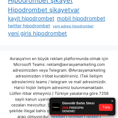
Hipodrombet şikayet
Hipodrombet şikayetvar
kayit hipodrombet
mobil hipodrombet
twitter hipodrombet
yeni adresi hipodrombet
yeni giris hipodrombet
Avrasya'nın en büyük reklam platformunda olmak için
Microsoft Teams:
reklam@avrasyamarketing.com
adresimizden veya Telegram: @Avrasyamarketing
adresimizden irtibat kurabilirsiniz. (Tek iletişim
adreslerimiz teams / telegram ve mail adresimizdir.
Harici hiçbir iletişim adresimiz bulunmamaktadır.
Lütfen itibar etmeyiniz.) Türkiye yasalarına göre 7258
sayılı kanun uyarınca yasa dışı bahis oynamanın
cezaları mevcuttur. Şu an bulunduğunuz site hiç bir
şekilde illegal bahis oyunları oynatmıyor ve oynamaya
aracı olmuyordur.
nextbet
|
orjinbet
|
jackbit
|