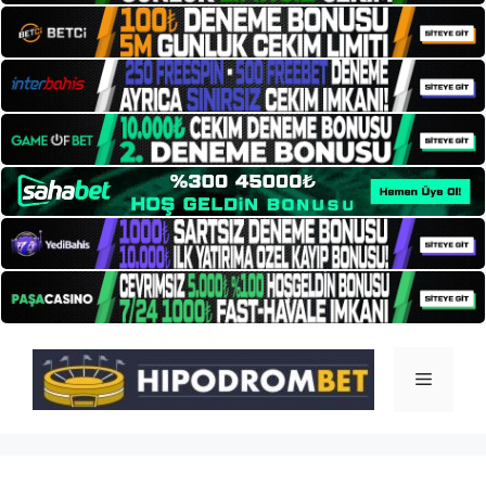
İçeriğe
atla
Menü