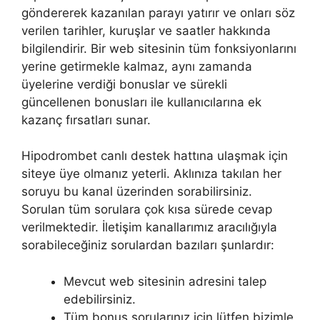
göndererek kazanılan parayı yatırır ve onları söz
verilen tarihler, kuruşlar ve saatler hakkında
bilgilendirir. Bir web sitesinin tüm fonksiyonlarını
yerine getirmekle kalmaz, aynı zamanda
üyelerine verdiği bonuslar ve sürekli
güncellenen bonusları ile kullanıcılarına ek
kazanç fırsatları sunar.
Hipodrombet canlı destek hattına ulaşmak için
siteye üye olmanız yeterli. Aklınıza takılan her
soruyu bu kanal üzerinden sorabilirsiniz.
Sorulan tüm sorulara çok kısa sürede cevap
verilmektedir. İletişim kanallarımız aracılığıyla
sorabileceğiniz sorulardan bazıları şunlardır:
Mevcut web sitesinin adresini talep
edebilirsiniz.
Tüm bonus sorularınız için lütfen bizimle