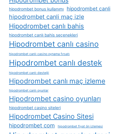
Hipodrombet bonus
hipodrombet canli
hipodrombet bonus kullanımı
hipodrombet canli maç izle
Hipodrombet canlı bahis
hipodrombet canlı bahis seçenekleri
Hipodrombet canlı casino
hipodrombet canlı casino oynama fırsatı
Hipodrombet canlı destek
hipodrombet canlı desteği
Hipodrombet canlı maç izleme
hipodrombet canlı oyunlar
Hipodrombet casino oyunları
hipodrombet casino siteleri
Hipodrombet Casino Sitesi
hipodrombet com
hipodrombet fiyat ön i̇zlemesi