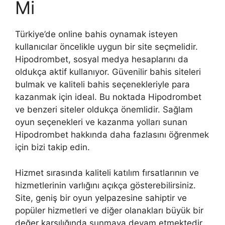
Mi
Türkiye’de online bahis oynamak isteyen
kullanıcılar öncelikle uygun bir site seçmelidir.
Hipodrombet, sosyal medya hesaplarını da
oldukça aktif kullanıyor. Güvenilir bahis siteleri
bulmak ve kaliteli bahis seçenekleriyle para
kazanmak için ideal. Bu noktada Hipodrombet
ve benzeri siteler oldukça önemlidir. Sağlam
oyun seçenekleri ve kazanma yolları sunan
Hipodrombet hakkında daha fazlasını öğrenmek
için bizi takip edin.
Hizmet sırasında kaliteli katılım fırsatlarının ve
hizmetlerinin varlığını açıkça gösterebilirsiniz.
Site, geniş bir oyun yelpazesine sahiptir ve
popüler hizmetleri ve diğer olanakları büyük bir
değer karşılığında sunmaya devam etmektedir.