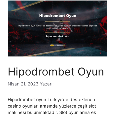
Hipodrombet Oyun
Nisan 21, 2023
Yazarı:
Hipodrombet oyun Türkiye’de desteklenen
casino oyunları arasında yüzlerce çeşit slot
makinesi bulunmaktadır. Slot oyunlarına ek