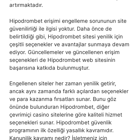
artırmaktadır.
Hipodrombet erişimi engelleme sorununun site
güvenilirliği ile ilgisi yoktur. Daha önce de
belirtildiği gibi, Hipodrombet sitesi yenilik için
çeşitli seçenekler ve avantajlar sunmaya devam
ediyor. Güncellemeler ve güncellenen erişim
seçenekleri de Hipodrombet web sitesinin
başarısına katkıda bulunmuştur.
Engellenen siteler her zaman yenilik getirir,
ancak aynı zamanda farklı açılardan seçenekler
ve para kazanma fırsatları sunar. Bunu göz
önünde bulunduran Hipodrombet, diğer
çevrimiçi casino sitelerine göre kaliteli hizmet
seçenekleri sunar. Hipodrombet güvenlik
programının ilk özelliği yasallık kavramıdır.
Kanunilik kavramı nedir? İşletmeniz için