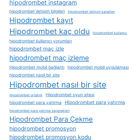
hipodrombet instagram
hipodrombet i̇letişim bilgileri
hipodrombet i̇letişim kanalları
Hipodrombet kayıt
Hipodrombet kaç oldu
hipodrombet kullanıcı
hipodrombet kullanıcı yorumları
hipodrombet maç izle
hipodrombet maç izleme
Hipodrombet mobil bağlantı
hipodrombet mobil uygulaması
hipodrombet nasil bir site
Hipodrombet nasıl bir site
Hipodrombet oyun sitesi
hipodrombet ortaklık
Hipodrombet para yatırma
hipodrombet para yatirma
hipodrombet para yatırma seçenekleri
Hipodrombet Para Çekme
hipodrombet promosyon
hipodrombet promosyon kodu