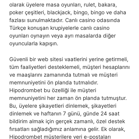
olarak üyelere masa oyunları, rulet, bakara,
poker çeşitleri, blackjack, bingo, bingo ve daha
fazlası sunulmaktadır. Canlı casino odasında
Türkçe konuşan krupiyelerle canlı casino
oyunları oynayın veya ayrı masalarda diğer
oyuncularla kapışın.
Güvenli bir web sitesi vaatlerini yerine getirmeli,
tüm faaliyetleri desteklemeli, müşteri hesaplarını
ve maaşlarını zamanında tutmalı ve müşteri
memnuniyetini ön planda tutmalıdır.
Hipodrombet bu özelliği ile müşteri
memnuniyetini her zaman ön planda tutmuştur.
Bu, üyelere şikayetleri dinlemek, şikayetleri
dinlemek ve haftanın 7 günü, günde 24 saat
bildirim almak için gerçek zamanlı, özel destek
fırsatları sağladığımız anlamına gelir. Ek olarak,
Hipodrombet müşterilere veri e-postaları