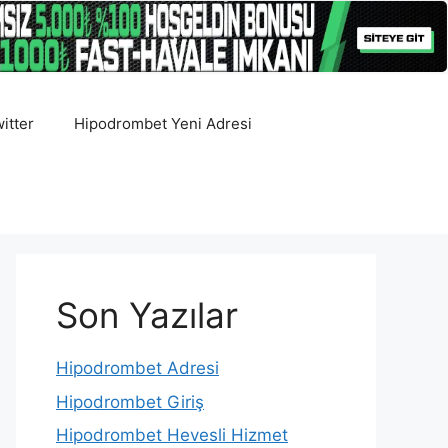
itter
Hipodrombet Yeni Adresi
Son Yazılar
Hipodrombet Adresi
Hipodrombet Giriş
Hipodrombet Hevesli Hizmet