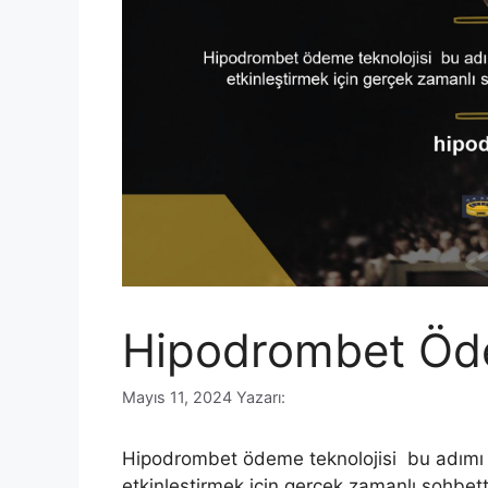
Hipodrombet Öde
Mayıs 11, 2024
Yazarı:
Hipodrombet ödeme teknolojisi bu adımı
etkinleştirmek için gerçek zamanlı sohbett