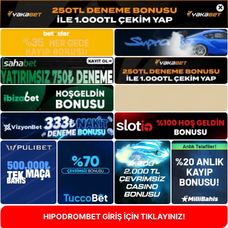
×
HIPODROMBET GİRİŞ İÇİN TIKLAYINIZ!