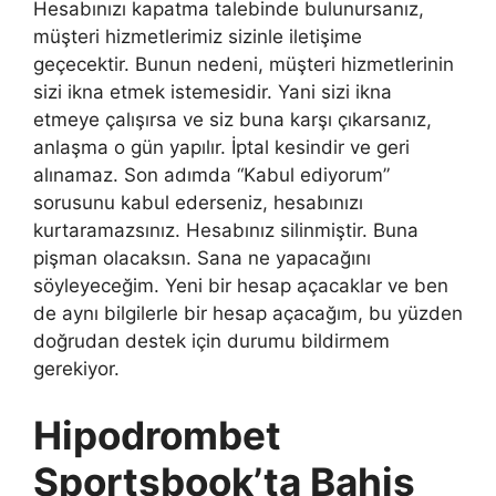
Hesabınızı kapatma talebinde bulunursanız,
müşteri hizmetlerimiz sizinle iletişime
geçecektir. Bunun nedeni, müşteri hizmetlerinin
sizi ikna etmek istemesidir. Yani sizi ikna
etmeye çalışırsa ve siz buna karşı çıkarsanız,
anlaşma o gün yapılır. İptal kesindir ve geri
alınamaz. Son adımda “Kabul ediyorum”
sorusunu kabul ederseniz, hesabınızı
kurtaramazsınız. Hesabınız silinmiştir. Buna
pişman olacaksın. Sana ne yapacağını
söyleyeceğim. Yeni bir hesap açacaklar ve ben
de aynı bilgilerle bir hesap açacağım, bu yüzden
doğrudan destek için durumu bildirmem
gerekiyor.
Hipodrombet
Sportsbook’ta Bahis