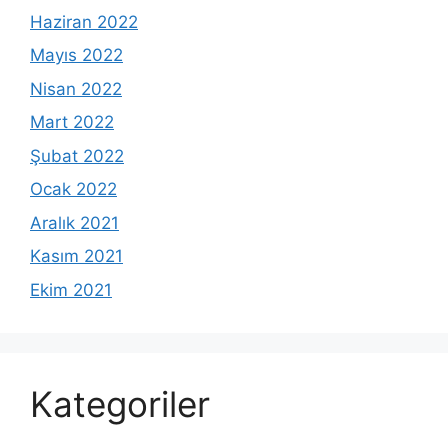
Haziran 2022
Mayıs 2022
Nisan 2022
Mart 2022
Şubat 2022
Ocak 2022
Aralık 2021
Kasım 2021
Ekim 2021
Kategoriler