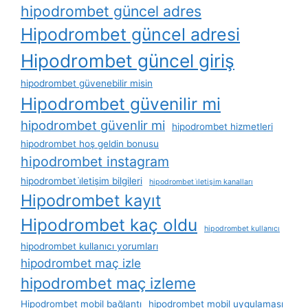
hipodrombet güncel adres
Hipodrombet güncel adresi
Hipodrombet güncel giriş
hipodrombet güvenebilir misin
Hipodrombet güvenilir mi
hipodrombet güvenlir mi
hipodrombet hizmetleri
hipodrombet hoş geldin bonusu
hipodrombet instagram
hipodrombet i̇letişim bilgileri
hipodrombet i̇letişim kanalları
Hipodrombet kayıt
Hipodrombet kaç oldu
hipodrombet kullanıcı
hipodrombet kullanıcı yorumları
hipodrombet maç izle
hipodrombet maç izleme
Hipodrombet mobil bağlantı
hipodrombet mobil uygulaması