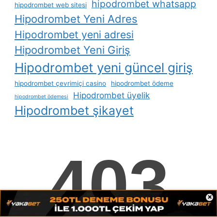
hipodrombet whatsapp
hipodrombet web sitesi
Hipodrombet Yeni Adres
Hipodrombet yeni adresi
Hipodrombet Yeni Giriş
Hipodrombet yeni güncel giriş
hipodrombet çevrimiçi casino
hipodrombet ödeme
Hipodrombet üyelik
hipodrombet ödemesi
Hipodrombet şikayet
Hipodrombet şikayetvar
kayit hipodrombet
mobil hipodrombet
twitter hipodrombet
yeni adresi hipodrombet
yeni giris hipodrombet
×