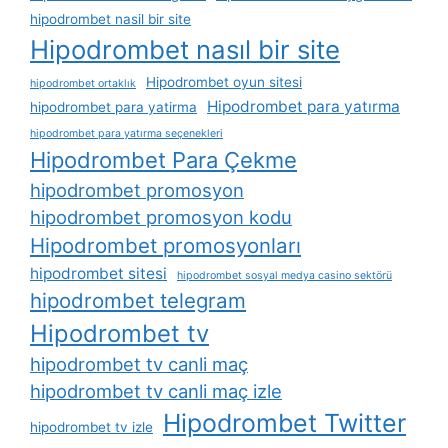
hipodrombet nasil bir site
Hipodrombet nasıl bir site
Hipodrombet oyun sitesi
hipodrombet ortaklık
Hipodrombet para yatırma
hipodrombet para yatirma
hipodrombet para yatırma seçenekleri
Hipodrombet Para Çekme
hipodrombet promosyon
hipodrombet promosyon kodu
Hipodrombet promosyonları
hipodrombet sitesi
hipodrombet sosyal medya casino sektörü
hipodrombet telegram
Hipodrombet tv
hipodrombet tv canli maç
hipodrombet tv canli maç izle
Hipodrombet Twitter
hipodrombet tv izle