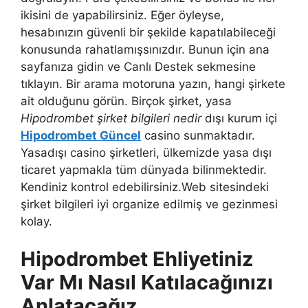
ikisini de yapabilirsiniz. Eğer öyleyse,
hesabınızın güvenli bir şekilde kapatılabileceği
konusunda rahatlamışsınızdır. Bunun için ana
sayfanıza gidin ve Canlı Destek sekmesine
tıklayın. Bir arama motoruna yazın, hangi şirkete
ait olduğunu görün. Birçok şirket, yasa
Hipodrombet şirket bilgileri nedir
dışı kurum içi
Hipodrombet Güncel
casino sunmaktadır.
Yasadışı casino şirketleri, ülkemizde yasa dışı
ticaret yapmakla tüm dünyada bilinmektedir.
Kendiniz kontrol edebilirsiniz.Web sitesindeki
şirket bilgileri iyi organize edilmiş ve gezinmesi
kolay.
Hipodrombet Ehliyetiniz
Var Mı Nasıl Katılacağınızı
Anlatacağız