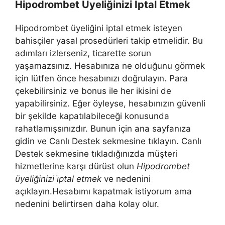
Hipodrombet Üyeliğinizi İptal Etmek
Hipodrombet üyeliğini iptal etmek isteyen
bahisçiler yasal prosedürleri takip etmelidir. Bu
adımları izlerseniz, ticarette sorun
yaşamazsınız. Hesabınıza ne olduğunu görmek
için lütfen önce hesabınızı doğrulayın. Para
çekebilirsiniz ve bonus ile her ikisini de
yapabilirsiniz. Eğer öyleyse, hesabınızın güvenli
bir şekilde kapatılabileceği konusunda
rahatlamışsınızdır. Bunun için ana sayfanıza
gidin ve Canlı Destek sekmesine tıklayın. Canlı
Destek sekmesine tıkladığınızda müşteri
hizmetlerine karşı dürüst olun
Hipodrombet
üyeliğinizi i̇ptal etmek
ve nedenini
açıklayın.Hesabımı kapatmak istiyorum ama
nedenini belirtirsen daha kolay olur.