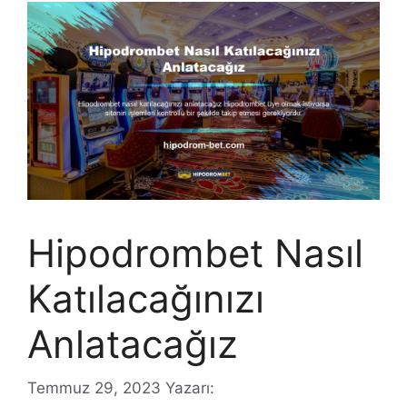
Hipodrombet Nasıl
Katılacağınızı
Anlatacağız
Temmuz 29, 2023
Yazarı: