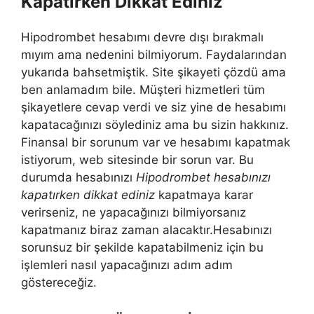
Kapatırken Dikkat Ediniz
Hipodrombet hesabımı devre dışı bırakmalı
mıyım ama nedenini bilmiyorum. Faydalarından
yukarıda bahsetmiştik. Site şikayeti çözdü ama
ben anlamadım bile. Müşteri hizmetleri tüm
şikayetlere cevap verdi ve siz yine de hesabımı
kapatacağınızı söylediniz ama bu sizin hakkınız.
Finansal bir sorunum var ve hesabımı kapatmak
istiyorum, web sitesinde bir sorun var. Bu
durumda hesabınızı
Hipodrombet hesabınızı
kapatırken dikkat ediniz
kapatmaya karar
verirseniz, ne yapacağınızı bilmiyorsanız
kapatmanız biraz zaman alacaktır.Hesabınızı
sorunsuz bir şekilde kapatabilmeniz için bu
işlemleri nasıl yapacağınızı adım adım
göstereceğiz.