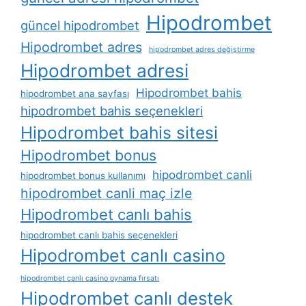
Hipodrombet
güncel hipodrombet
Hipodrombet adres
hipodrombet adres değiştirme
Hipodrombet adresi
Hipodrombet bahis
hipodrombet ana sayfası
hipodrombet bahis seçenekleri
Hipodrombet bahis sitesi
Hipodrombet bonus
hipodrombet canli
hipodrombet bonus kullanımı
hipodrombet canli maç izle
Hipodrombet canlı bahis
hipodrombet canlı bahis seçenekleri
Hipodrombet canlı casino
hipodrombet canlı casino oynama fırsatı
Hipodrombet canlı destek