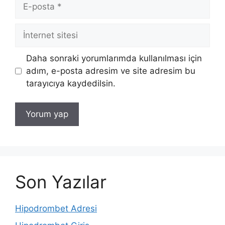
E-
posta
İnternet
sitesi
Daha sonraki yorumlarımda kullanılması için
adım, e-posta adresim ve site adresim bu
tarayıcıya kaydedilsin.
Son Yazılar
Hipodrombet Adresi