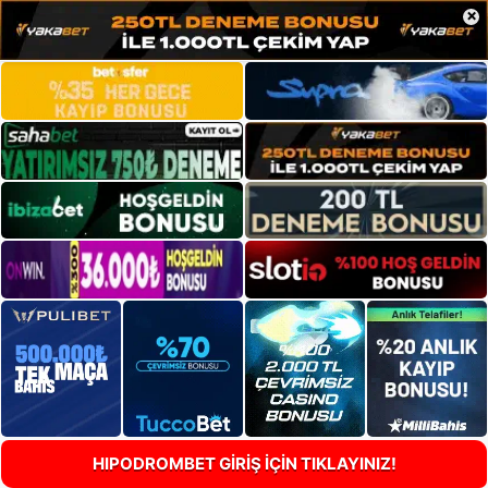
×
HIPODROMBET GİRİŞ İÇİN TIKLAYINIZ!