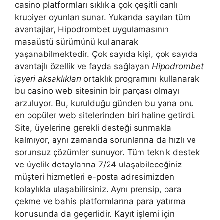
casino platformları sıklıkla çok çeşitli canlı
krupiyer oyunları sunar. Yukarıda sayılan tüm
avantajlar, Hipodrombet uygulamasının
masaüstü sürümünü kullanarak
yaşanabilmektedir. Çok sayıda kişi, çok sayıda
avantajlı özellik ve fayda sağlayan
Hipodrombet
i̇şyeri aksaklıkları
ortaklık programını kullanarak
bu casino web sitesinin bir parçası olmayı
arzuluyor. Bu, kurulduğu günden bu yana onu
en popüler web sitelerinden biri haline getirdi.
Site, üyelerine gerekli desteği sunmakla
kalmıyor, aynı zamanda sorunlarına da hızlı ve
sorunsuz çözümler sunuyor. Tüm teknik destek
ve üyelik detaylarına 7/24 ulaşabileceğiniz
müşteri hizmetleri e-posta adresimizden
kolaylıkla ulaşabilirsiniz. Aynı prensip, para
çekme ve bahis platformlarına para yatırma
konusunda da geçerlidir. Kayıt işlemi için