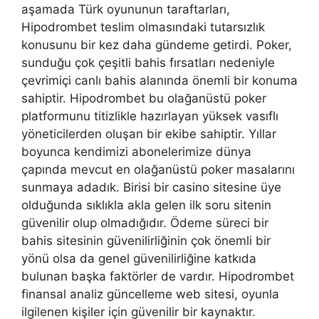
aşamada Türk oyununun taraftarları,
Hipodrombet teslim olmasındaki tutarsızlık
konusunu bir kez daha gündeme getirdi. Poker,
sunduğu çok çeşitli bahis fırsatları nedeniyle
çevrimiçi canlı bahis alanında önemli bir konuma
sahiptir. Hipodrombet bu olağanüstü poker
platformunu titizlikle hazırlayan yüksek vasıflı
yöneticilerden oluşan bir ekibe sahiptir. Yıllar
boyunca kendimizi abonelerimize dünya
çapında mevcut en olağanüstü poker masalarını
sunmaya adadık. Birisi bir casino sitesine üye
olduğunda sıklıkla akla gelen ilk soru sitenin
güvenilir olup olmadığıdır. Ödeme süreci bir
bahis sitesinin güvenilirliğinin çok önemli bir
yönü olsa da genel güvenilirliğine katkıda
bulunan başka faktörler de vardır. Hipodrombet
finansal analiz güncelleme web sitesi, oyunla
ilgilenen kişiler için güvenilir bir kaynaktır.