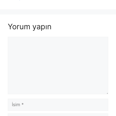
Yorum yapın
Yorum
İsim