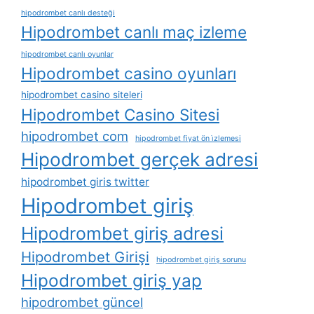
hipodrombet canlı desteği
Hipodrombet canlı maç izleme
hipodrombet canlı oyunlar
Hipodrombet casino oyunları
hipodrombet casino siteleri
Hipodrombet Casino Sitesi
hipodrombet com
hipodrombet fiyat ön i̇zlemesi
Hipodrombet gerçek adresi
hipodrombet giris twitter
Hipodrombet giriş
Hipodrombet giriş adresi
Hipodrombet Girişi
hipodrombet giriş sorunu
Hipodrombet giriş yap
hipodrombet güncel