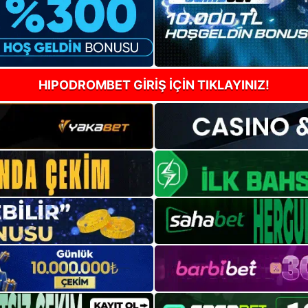
HIPODROMBET GİRİŞ İÇİN TIKLAYINIZ!