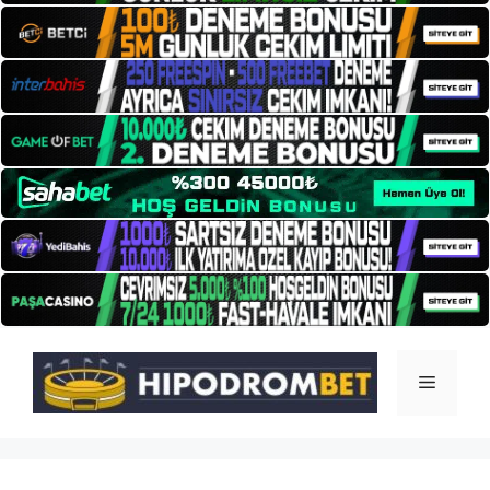
İçeriğe
atla
Menü