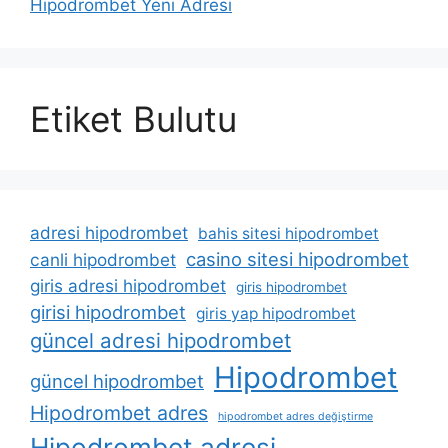
Hipodrombet Yeni Adresi
Etiket Bulutu
adresi hipodrombet
bahis sitesi hipodrombet
casino sitesi hipodrombet
canli hipodrombet
giris adresi hipodrombet
giris hipodrombet
girisi hipodrombet
giris yap hipodrombet
güncel adresi hipodrombet
Hipodrombet
güncel hipodrombet
Hipodrombet adres
hipodrombet adres değiştirme
Hipodrombet adresi