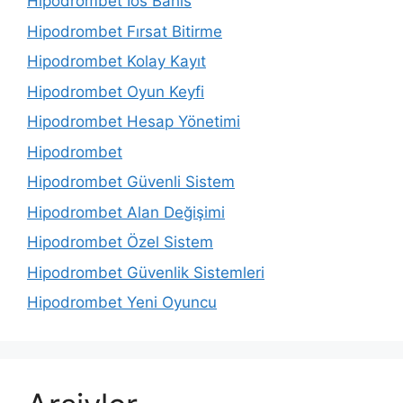
Hipodrombet İos Bahis
Hipodrombet Fırsat Bitirme
Hipodrombet Kolay Kayıt
Hipodrombet Oyun Keyfi
Hipodrombet Hesap Yönetimi
Hipodrombet
Hipodrombet Güvenli Sistem
Hipodrombet Alan Değişimi
Hipodrombet Özel Sistem
Hipodrombet Güvenlik Sistemleri
Hipodrombet Yeni Oyuncu