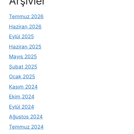
Arşivler
Temmuz 2026
Haziran 2026
Eylül 2025
Haziran 2025
Mayıs 2025
Şubat 2025
Ocak 2025
Kasım 2024
Ekim 2024
Eylül 2024
Ağustos 2024
Temmuz 2024