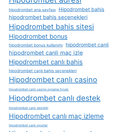
Hipodrombet bahis
hipodrombet ana sayfası
hipodrombet bahis seçenekleri
Hipodrombet bahis sitesi
Hipodrombet bonus
hipodrombet canli
hipodrombet bonus kullanımı
hipodrombet canli maç izle
Hipodrombet canlı bahis
hipodrombet canlı bahis seçenekleri
Hipodrombet canlı casino
hipodrombet canlı casino oynama fırsatı
Hipodrombet canlı destek
hipodrombet canlı desteği
Hipodrombet canlı maç izleme
hipodrombet canlı oyunlar