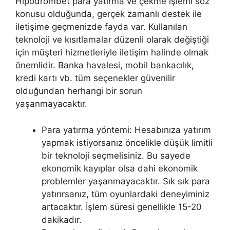
Hipodrombet para yatırma ve çekme işlemi söz
konusu olduğunda, gerçek zamanlı destek ile
iletişime geçmenizde fayda var. Kullanılan
teknoloji ve kısıtlamalar düzenli olarak değiştiği
için müşteri hizmetleriyle iletişim halinde olmak
önemlidir. Banka havalesi, mobil bankacılık,
kredi kartı vb. tüm seçenekler güvenilir
olduğundan herhangi bir sorun
yaşanmayacaktır.
Para yatırma yöntemi: Hesabınıza yatırım
yapmak istiyorsanız öncelikle düşük limitli
bir teknoloji seçmelisiniz. Bu sayede
ekonomik kayıplar olsa dahi ekonomik
problemler yaşanmayacaktır. Sık sık para
yatırırsanız, tüm oyunlardaki deneyiminiz
artacaktır. İşlem süresi genellikle 15-20
dakikadır.