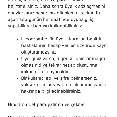
belirtmelisiniz. Daha sonra üyelik sözleşmesini
onaylarsanız hesabınız etkinleştirilecektir. Bu
aşamada günün her saatinde oyuna giriş
yapabilir ve bonusu kullanabilirsiniz.
Hipodrombet ‘in üyelik kuralları basittir,
başkalarının hesap verileri üzerinde kayıt
oluşturamazsınız.
Üyeliğiniz varsa, diğer kullanıcılar mağdur
olmasın diye tekrar hesap oluşturma
imkanınız olmayacaktır.
Bir kullanıcı adı ve şifre belirlerseniz,
yüksek oranlar veya tercihli promosyonlar
hakkında bilgi edinebilirsiniz.
Hipodrombet para yatırma ve çekme