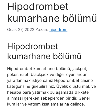
Hipodrombet
kumarhane bölümü
Ocak 27, 2022
Yazarı:
hipodrom
Hipodrombet
kumarhane bölümü
Hipodrombet kumarhane bölümü, jackpot,
poker, rulet, blackjack ve diğer oyunlardan
yararlanmak istiyorsanız Hipodrombet casino
kategorisine girebilirsiniz. Üyelik oluşturmak ve
hesaba para yatırmak bu aşamada dikkate
alınması gereken sebeplerden biridir. Genel
kurallar ve yatırım kısıtlamalarına gelince,