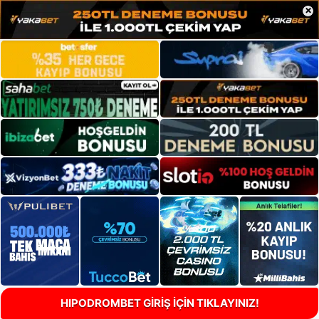
×
HIPODROMBET GİRİŞ İÇİN TIKLAYINIZ!