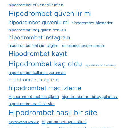
hipodrombet güvenebilir misin
Hipodrombet güvenilir mi
hipodrombet güvenlir mi
hipodrombet hizmetleri
hipodrombet hoş geldin bonusu
hipodrombet instagram
hipodrombet i̇letişim bilgileri
hipodrombet i̇letişim kanalları
Hipodrombet kayıt
Hipodrombet kaç oldu
hipodrombet kullanıcı
hipodrombet kullanıcı yorumları
hipodrombet maç izle
hipodrombet maç izleme
Hipodrombet mobil bağlantı
hipodrombet mobil uygulaması
hipodrombet nasil bir site
Hipodrombet nasıl bir site
Hipodrombet oyun sitesi
hipodrombet ortaklık