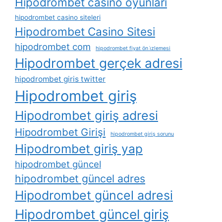
Hipodrombet casino oyunları
hipodrombet casino siteleri
Hipodrombet Casino Sitesi
hipodrombet com
hipodrombet fiyat ön i̇zlemesi
Hipodrombet gerçek adresi
hipodrombet giris twitter
Hipodrombet giriş
Hipodrombet giriş adresi
Hipodrombet Girişi
hipodrombet giriş sorunu
Hipodrombet giriş yap
hipodrombet güncel
hipodrombet güncel adres
Hipodrombet güncel adresi
Hipodrombet güncel giriş