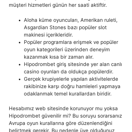
müşteri hizmetleri günün her saati aktiftir.
Aloha küme oyuncuları, Amerikan ruleti,
Asgardian Stones bazı popüler slot
makinesi içerikleridir.
Popüler programlara erişmek ve popüler
oyun kategorileri üzerinden deneyim
kazanmak kısa bir zaman alır.
Hipodrombet giriş sitesinde yer alan canlı
casino oyunları da oldukça popülerdir.
Gerçek krupiyelerle yapılan aktivitelerde
rakibinize karşı doğru hamleleri yapmaya
odaklanmak temel kurallardan biridir.
Hesabımız web sitesinde korunuyor mu yoksa
Hipodrombet güvenilir mi? Bu soruyu sorarsanız
Avrupa oyun kurallarına göre düzenlendiğini
belirtmek gerekir. Bu nedenle üye olduğunuz