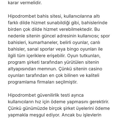
karar vermelidir.
Hipodrombet bahis sitesi, kullanıcılarına altı
farklı dilde hizmet sunabildiği gibi, bahislerinde
birden çok dilde hizmet verebilmektedir. Bu
nedenle sitenin güncel adresinin kullanıcısı; spor
bahisleri, kumarhaneler, belirli oyunlar, canlı
bahisler, sanal sporlar veya bingo oyunları ile
ilgili tüm içeriklere erişebilir. Oyun tutkunları,
program şirketi tarafından yürütülen sitenin
altyapısından memnun. Çünkü sitenin casino
oyunları tarafından en çok bilinen ve kaliteli
programlama firmaları seçilmiştir.
Hipodrombet güvenilirlik testi ayrıca
kullanıcıların hız için ödeme yapmasını gerektirir.
Çünkü günümüzde birçok şirket üyelerini ödeme
yapmakla meşgul ediyor. Ancak bu işlevlerin