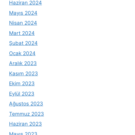
Haziran 2024
Mayıs 2024
Nisan 2024
Mart 2024
Şubat 2024
Ocak 2024
Aralık 2023
Kasım 2023
Ekim 2023
Eylül 2023
Ağustos 2023
Temmuz 2023
Haziran 2023
Mayıs 2023