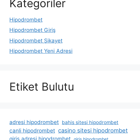
Kategoriler
Hipodrombet
Hipodrombet Giriş
Hipodrombet Şikayet
Hipodrombet Yeni Adresi
Etiket Bulutu
adresi hipodrombet
bahis sitesi hipodrombet
casino sitesi hipodrombet
canli hipodrombet
giris adresi hipodrombet
giris hipodrombet