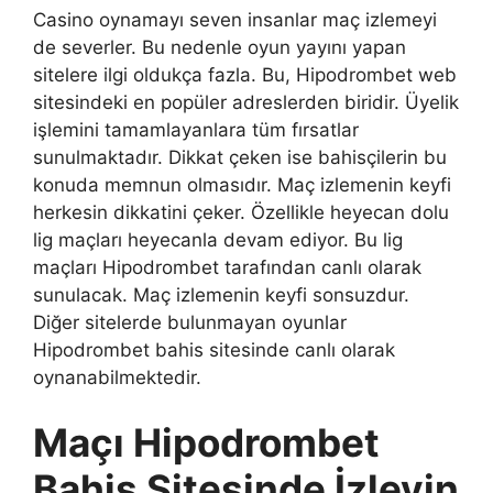
Casino oynamayı seven insanlar maç izlemeyi
de severler. Bu nedenle oyun yayını yapan
sitelere ilgi oldukça fazla. Bu, Hipodrombet web
sitesindeki en popüler adreslerden biridir. Üyelik
işlemini tamamlayanlara tüm fırsatlar
sunulmaktadır. Dikkat çeken ise bahisçilerin bu
konuda memnun olmasıdır. Maç izlemenin keyfi
herkesin dikkatini çeker. Özellikle heyecan dolu
lig maçları heyecanla devam ediyor. Bu lig
maçları Hipodrombet tarafından canlı olarak
sunulacak. Maç izlemenin keyfi sonsuzdur.
Diğer sitelerde bulunmayan oyunlar
Hipodrombet bahis sitesinde canlı olarak
oynanabilmektedir.
Maçı Hipodrombet
Bahis Sitesinde İzleyin