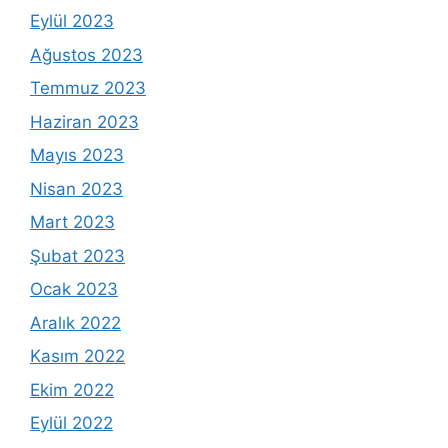
Eylül 2023
Ağustos 2023
Temmuz 2023
Haziran 2023
Mayıs 2023
Nisan 2023
Mart 2023
Şubat 2023
Ocak 2023
Aralık 2022
Kasım 2022
Ekim 2022
Eylül 2022