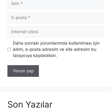
İsim
E-
posta
İnternet
sitesi
Daha sonraki yorumlarımda kullanılması için
adım, e-posta adresim ve site adresim bu
tarayıcıya kaydedilsin.
Son Yazılar