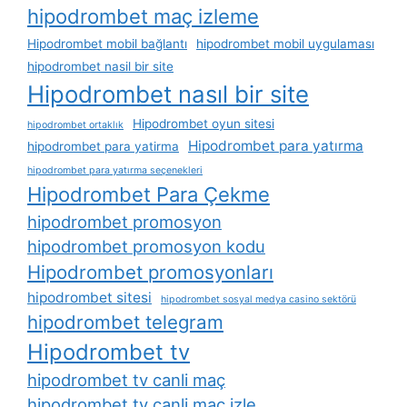
hipodrombet maç izleme
Hipodrombet mobil bağlantı
hipodrombet mobil uygulaması
hipodrombet nasil bir site
Hipodrombet nasıl bir site
Hipodrombet oyun sitesi
hipodrombet ortaklık
Hipodrombet para yatırma
hipodrombet para yatirma
hipodrombet para yatırma seçenekleri
Hipodrombet Para Çekme
hipodrombet promosyon
hipodrombet promosyon kodu
Hipodrombet promosyonları
hipodrombet sitesi
hipodrombet sosyal medya casino sektörü
hipodrombet telegram
Hipodrombet tv
hipodrombet tv canli maç
hipodrombet tv canli maç izle