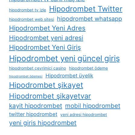
Hipodrombet Twitter
hipodrombet tv izle
hipodrombet whatsapp
hipodrombet web sitesi
Hipodrombet Yeni Adres
Hipodrombet yeni adresi
Hipodrombet Yeni Giriş
Hipodrombet yeni güncel giriş
hipodrombet çevrimiçi casino
hipodrombet ödeme
Hipodrombet üyelik
hipodrombet ödemesi
Hipodrombet şikayet
Hipodrombet şikayetvar
kayit hipodrombet
mobil hipodrombet
twitter hipodrombet
yeni adresi hipodrombet
yeni giris hipodrombet