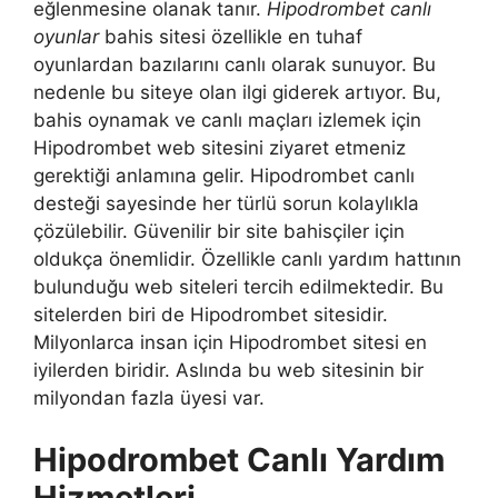
eğlenmesine olanak tanır.
Hipodrombet canlı
oyunlar
bahis sitesi özellikle en tuhaf
oyunlardan bazılarını canlı olarak sunuyor. Bu
nedenle bu siteye olan ilgi giderek artıyor. Bu,
bahis oynamak ve canlı maçları izlemek için
Hipodrombet web sitesini ziyaret etmeniz
gerektiği anlamına gelir. Hipodrombet canlı
desteği sayesinde her türlü sorun kolaylıkla
çözülebilir. Güvenilir bir site bahisçiler için
oldukça önemlidir. Özellikle canlı yardım hattının
bulunduğu web siteleri tercih edilmektedir. Bu
sitelerden biri de Hipodrombet sitesidir.
Milyonlarca insan için Hipodrombet sitesi en
iyilerden biridir. Aslında bu web sitesinin bir
milyondan fazla üyesi var.
Hipodrombet Canlı Yardım
Hizmetleri