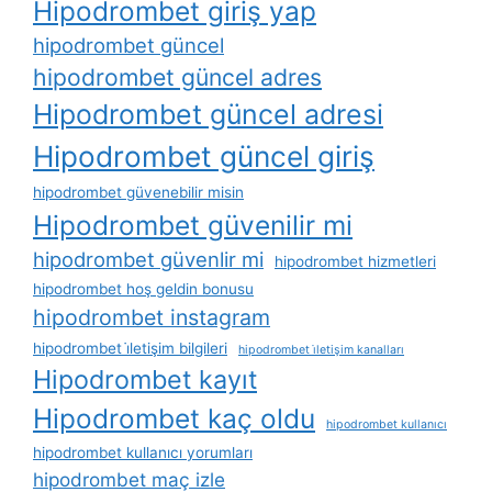
Hipodrombet giriş yap
hipodrombet güncel
hipodrombet güncel adres
Hipodrombet güncel adresi
Hipodrombet güncel giriş
hipodrombet güvenebilir misin
Hipodrombet güvenilir mi
hipodrombet güvenlir mi
hipodrombet hizmetleri
hipodrombet hoş geldin bonusu
hipodrombet instagram
hipodrombet i̇letişim bilgileri
hipodrombet i̇letişim kanalları
Hipodrombet kayıt
Hipodrombet kaç oldu
hipodrombet kullanıcı
hipodrombet kullanıcı yorumları
hipodrombet maç izle