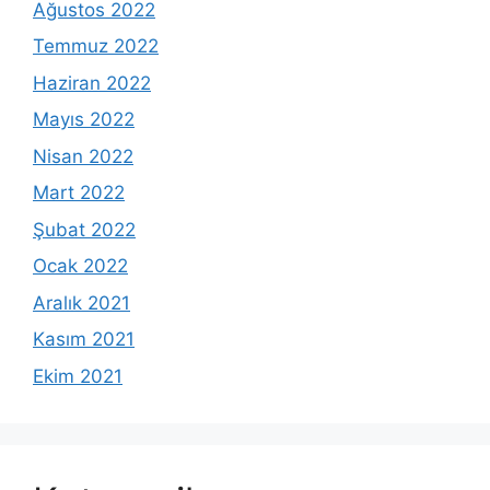
Ağustos 2022
Temmuz 2022
Haziran 2022
Mayıs 2022
Nisan 2022
Mart 2022
Şubat 2022
Ocak 2022
Aralık 2021
Kasım 2021
Ekim 2021