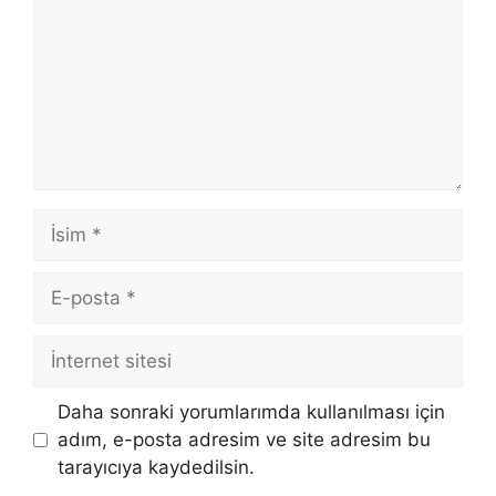
İsim
E-
posta
İnternet
sitesi
Daha sonraki yorumlarımda kullanılması için
adım, e-posta adresim ve site adresim bu
tarayıcıya kaydedilsin.