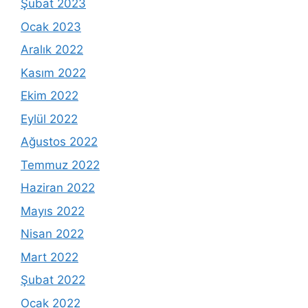
Şubat 2023
Ocak 2023
Aralık 2022
Kasım 2022
Ekim 2022
Eylül 2022
Ağustos 2022
Temmuz 2022
Haziran 2022
Mayıs 2022
Nisan 2022
Mart 2022
Şubat 2022
Ocak 2022