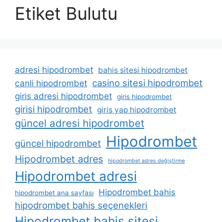
Etiket Bulutu
adresi hipodrombet
bahis sitesi hipodrombet
casino sitesi hipodrombet
canli hipodrombet
giris adresi hipodrombet
giris hipodrombet
girisi hipodrombet
giris yap hipodrombet
güncel adresi hipodrombet
Hipodrombet
güncel hipodrombet
Hipodrombet adres
hipodrombet adres değiştirme
Hipodrombet adresi
Hipodrombet bahis
hipodrombet ana sayfası
hipodrombet bahis seçenekleri
Hipodrombet bahis sitesi