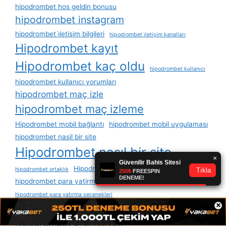
hipodrombet hoş geldin bonusu
hipodrombet instagram
hipodrombet i̇letişim bilgileri
hipodrombet i̇letişim kanalları
Hipodrombet kayıt
Hipodrombet kaç oldu
hipodrombet kullanıcı
hipodrombet kullanıcı yorumları
hipodrombet maç izle
hipodrombet maç izleme
Hipodrombet mobil bağlantı
hipodrombet mobil uygulaması
hipodrombet nasil bir site
Hipodrombet nasıl bir site
Hipodrombet oyun sitesi
hipodrombet ortaklık
Hipodrombet para yatırma
hipodrombet para yatirma
hipodrombet para yatırma seçenekleri
×
Hipodrombet Para Çekme
hipodrombet promosyon