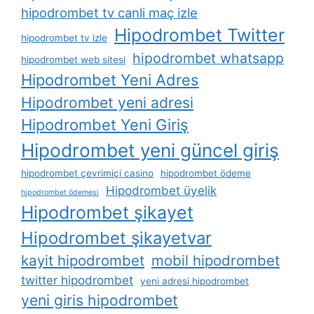
hipodrombet tv canli maç izle
Hipodrombet Twitter
hipodrombet tv izle
hipodrombet whatsapp
hipodrombet web sitesi
Hipodrombet Yeni Adres
Hipodrombet yeni adresi
Hipodrombet Yeni Giriş
Hipodrombet yeni güncel giriş
hipodrombet çevrimiçi casino
hipodrombet ödeme
Hipodrombet üyelik
hipodrombet ödemesi
Hipodrombet şikayet
Hipodrombet şikayetvar
kayit hipodrombet
mobil hipodrombet
twitter hipodrombet
yeni adresi hipodrombet
yeni giris hipodrombet