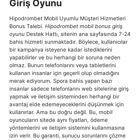
Giriş Oyunu
Hipodrombet Mobil Uyumlu Müşteri Hizmetleri
Bonus Talebi.
Hipodrombet mobil bonus giriş
oyunu
Destek Hattı, sitenin ana sayfasında 7-24
bahis hizmeti sunmaktadır. Böylece, kullanıcılar
bir kampanya isteyene kadar istediklerini
yapabilirler ve bu herhangi bir soruna neden
olmaz. Bunun telefonlarını veya tabletlerini
kullanan insanlar için geçerli olup olmadığını
merak ediyorum. Spora bahis yapan bazı
insanlar sadece telefonlarını web sitelerine giriş
yapmak ve iletişim sisteminden herhangi bir
avantaj elde edemeyeceklerini düşünmek için
kullanırlar. Ama bu doğru değil. Bu, mobil
oyuncuların sitede aynı fiyatları, ödeme
yöntemlerini ve iletişim sistemini kullanmasına
izin verir. Bu garanti, sunucu sorunlarını çözme