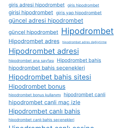
giris adresi hipodrombet
giris hipodrombet
girisi hipodrombet
giris yap hipodrombet
güncel adresi hipodrombet
Hipodrombet
güncel hipodrombet
Hipodrombet adres
hipodrombet adres değiştirme
Hipodrombet adresi
Hipodrombet bahis
hipodrombet ana sayfası
hipodrombet bahis seçenekleri
Hipodrombet bahis sitesi
Hipodrombet bonus
hipodrombet canli
hipodrombet bonus kullanımı
hipodrombet canli maç izle
Hipodrombet canlı bahis
hipodrombet canlı bahis seçenekleri