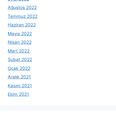
Ağustos 2022
Temmuz 2022
Haziran 2022
Mayıs 2022
Nisan 2022
Mart 2022
Şubat 2022
Ocak 2022
Aralık 2021
Kasım 2021
Ekim 2021