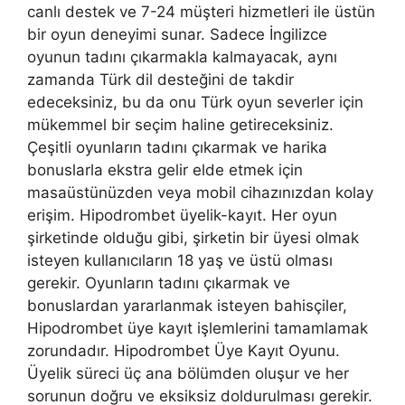
canlı destek ve 7-24 müşteri hizmetleri ile üstün
bir oyun deneyimi sunar. Sadece İngilizce
oyunun tadını çıkarmakla kalmayacak, aynı
zamanda Türk dil desteğini de takdir
edeceksiniz, bu da onu Türk oyun severler için
mükemmel bir seçim haline getireceksiniz.
Çeşitli oyunların tadını çıkarmak ve harika
bonuslarla ekstra gelir elde etmek için
masaüstünüzden veya mobil cihazınızdan kolay
erişim. Hipodrombet üyelik-kayıt. Her oyun
şirketinde olduğu gibi, şirketin bir üyesi olmak
isteyen kullanıcıların 18 yaş ve üstü olması
gerekir. Oyunların tadını çıkarmak ve
bonuslardan yararlanmak isteyen bahisçiler,
Hipodrombet üye kayıt işlemlerini tamamlamak
zorundadır. Hipodrombet Üye Kayıt Oyunu.
Üyelik süreci üç ana bölümden oluşur ve her
sorunun doğru ve eksiksiz doldurulması gerekir.