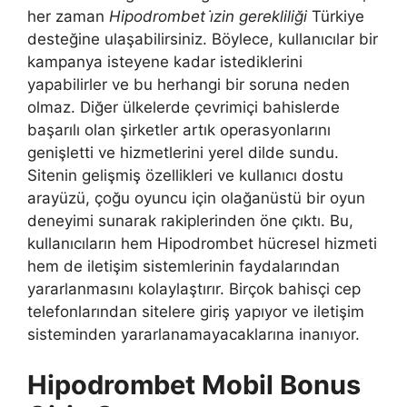
her zaman
Hipodrombet i̇zin gerekliliği
Türkiye
desteğine ulaşabilirsiniz. Böylece, kullanıcılar bir
kampanya isteyene kadar istediklerini
yapabilirler ve bu herhangi bir soruna neden
olmaz. Diğer ülkelerde çevrimiçi bahislerde
başarılı olan şirketler artık operasyonlarını
genişletti ve hizmetlerini yerel dilde sundu.
Sitenin gelişmiş özellikleri ve kullanıcı dostu
arayüzü, çoğu oyuncu için olağanüstü bir oyun
deneyimi sunarak rakiplerinden öne çıktı. Bu,
kullanıcıların hem Hipodrombet hücresel hizmeti
hem de iletişim sistemlerinin faydalarından
yararlanmasını kolaylaştırır. Birçok bahisçi cep
telefonlarından sitelere giriş yapıyor ve iletişim
sisteminden yararlanamayacaklarına inanıyor.
Hipodrombet Mobil Bonus