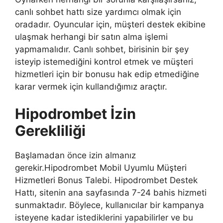
canlı sohbet hattı size yardımcı olmak için
oradadır. Oyuncular için, müşteri destek ekibine
ulaşmak herhangi bir satın alma işlemi
yapmamalıdır. Canlı sohbet, birisinin bir şey
isteyip istemediğini kontrol etmek ve müşteri
hizmetleri için bir bonusu hak edip etmediğine
karar vermek için kullandığımız araçtır.
Hipodrombet İzin
Gerekliliği
Başlamadan önce izin almanız
gerekir.Hipodrombet Mobil Uyumlu Müşteri
Hizmetleri Bonus Talebi. Hipodrombet Destek
Hattı, sitenin ana sayfasında 7-24 bahis hizmeti
sunmaktadır. Böylece, kullanıcılar bir kampanya
isteyene kadar istediklerini yapabilirler ve bu