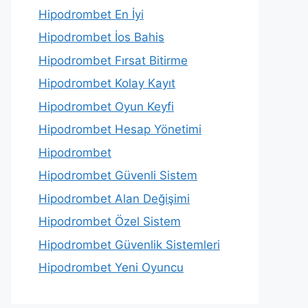
Hipodrombet En İyi
Hipodrombet İos Bahis
Hipodrombet Fırsat Bitirme
Hipodrombet Kolay Kayıt
Hipodrombet Oyun Keyfi
Hipodrombet Hesap Yönetimi
Hipodrombet
Hipodrombet Güvenli Sistem
Hipodrombet Alan Değişimi
Hipodrombet Özel Sistem
Hipodrombet Güvenlik Sistemleri
Hipodrombet Yeni Oyuncu