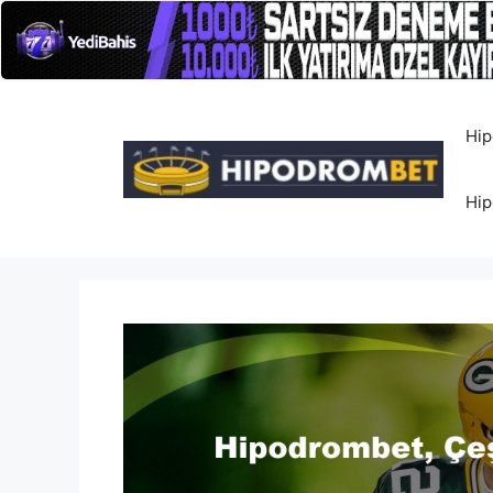
İçeriğe
atla
Hip
Hi