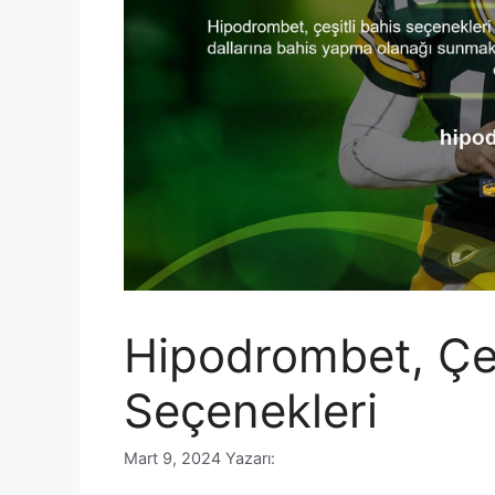
Hipodrombet, Çeş
Seçenekleri
Mart 9, 2024
Yazarı: