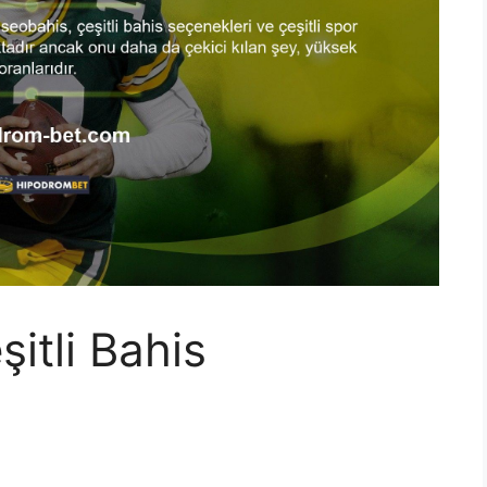
itli Bahis