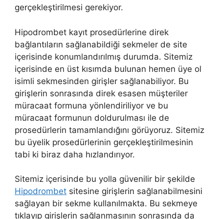
gerçekleştirilmesi gerekiyor.
Hipodrombet kayıt prosedürlerine direk
bağlantıların sağlanabildiği sekmeler de site
içerisinde konumlandırılmış durumda. Sitemiz
içerisinde en üst kısımda bulunan hemen üye ol
isimli sekmesinden girişler sağlanabiliyor. Bu
girişlerin sonrasında direk esasen müşteriler
müracaat formuna yönlendiriliyor ve bu
müracaat formunun doldurulması ile de
prosedürlerin tamamlandığını görüyoruz. Sitemiz
bu üyelik prosedürlerinin gerçekleştirilmesinin
tabi ki biraz daha hızlandırıyor.
Sitemiz içerisinde bu yolla güvenilir bir şekilde
Hipodrombet
sitesine girişlerin sağlanabilmesini
sağlayan bir sekme kullanılmakta. Bu sekmeye
tıklayıp girişlerin sağlanmasının sonrasında da