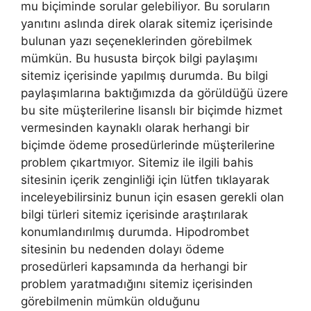
mu biçiminde sorular gelebiliyor. Bu soruların
yanıtını aslında direk olarak sitemiz içerisinde
bulunan yazı seçeneklerinden görebilmek
mümkün. Bu hususta birçok bilgi paylaşımı
sitemiz içerisinde yapılmış durumda. Bu bilgi
paylaşımlarına baktığımızda da görüldüğü üzere
bu site müşterilerine lisanslı bir biçimde hizmet
vermesinden kaynaklı olarak herhangi bir
biçimde ödeme prosedürlerinde müşterilerine
problem çıkartmıyor. Sitemiz ile ilgili bahis
sitesinin içerik zenginliği için lütfen tıklayarak
inceleyebilirsiniz bunun için esasen gerekli olan
bilgi türleri sitemiz içerisinde araştırılarak
konumlandırılmış durumda. Hipodrombet
sitesinin bu nedenden dolayı ödeme
prosedürleri kapsamında da herhangi bir
problem yaratmadığını sitemiz içerisinden
görebilmenin mümkün olduğunu