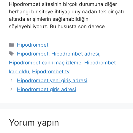
Hipodrombet sitesinin birçok durumuna diğer
herhangi bir siteye ihtiyaç duymadan tek bir çatı
altında erişimlerin sağlanabildiğini
söyleyebiliyoruz. Bu hususta son derece
Kategoriler
Hipodrombet
Etiketler
Hipodrombet
,
Hipodrombet adresi
,
Hipodrombet canlı maç izleme
,
Hipodrombet
kaç oldu
,
Hipodrombet tv
Yazı
Hipodrombet yeni giriş adresi
dolaşımı
Hipodrombet giriş adresi
Yorum yapın