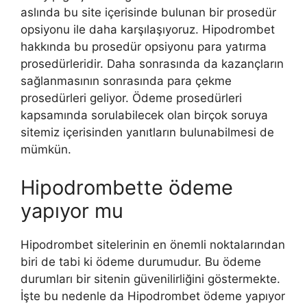
aslında bu site içerisinde bulunan bir prosedür
opsiyonu ile daha karşılaşıyoruz. Hipodrombet
hakkında bu prosedür opsiyonu para yatırma
prosedürleridir. Daha sonrasında da kazançların
sağlanmasının sonrasında para çekme
prosedürleri geliyor. Ödeme prosedürleri
kapsamında sorulabilecek olan birçok soruya
sitemiz içerisinden yanıtların bulunabilmesi de
mümkün.
Hipodrombette ödeme
yapıyor mu
Hipodrombet sitelerinin en önemli noktalarından
biri de tabi ki ödeme durumudur. Bu ödeme
durumları bir sitenin güvenilirliğini göstermekte.
İşte bu nedenle da Hipodrombet ödeme yapıyor