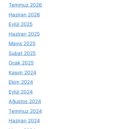
Temmuz 2026
Haziran 2026
Eylül 2025
Haziran 2025
Mayıs 2025
Şubat 2025
Ocak 2025
Kasım 2024
Ekim 2024
Eylül 2024
Ağustos 2024
Temmuz 2024
Haziran 2024