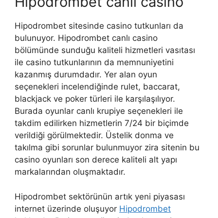
Hipodrombet canlı casino
Hipodrombet sitesinde casino tutkunları da
bulunuyor. Hipodrombet canlı casino
bölümünde sunduğu kaliteli hizmetleri vasıtası
ile casino tutkunlarının da memnuniyetini
kazanmış durumdadır. Yer alan oyun
seçenekleri incelendiğinde rulet, baccarat,
blackjack ve poker türleri ile karşılaşılıyor.
Burada oyunlar canlı krupiye seçenekleri ile
takdim edilirken hizmetlerin 7/24 bir biçimde
verildiği görülmektedir. Üstelik donma ve
takılma gibi sorunlar bulunmuyor zira sitenin bu
casino oyunları son derece kaliteli alt yapı
markalarından oluşmaktadır.
Hipodrombet sektörünün artık yeni piyasası
internet üzerinde oluşuyor
Hipodrombet