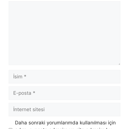
Yorum
İsim
E-
posta
İnternet
sitesi
Daha sonraki yorumlarımda kullanılması için