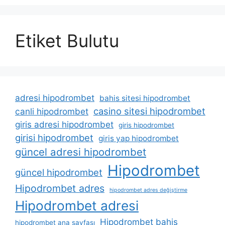
Etiket Bulutu
adresi hipodrombet
bahis sitesi hipodrombet
casino sitesi hipodrombet
canli hipodrombet
giris adresi hipodrombet
giris hipodrombet
girisi hipodrombet
giris yap hipodrombet
güncel adresi hipodrombet
Hipodrombet
güncel hipodrombet
Hipodrombet adres
hipodrombet adres değiştirme
Hipodrombet adresi
Hipodrombet bahis
hipodrombet ana sayfası