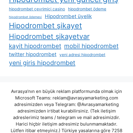
hipodrombet çevrimiçi casino
hipodrombet ödeme
Hipodrombet üyelik
hipodrombet ödemesi
Hipodrombet şikayet
Hipodrombet şikayetvar
kayit hipodrombet
mobil hipodrombet
twitter hipodrombet
yeni adresi hipodrombet
yeni giris hipodrombet
Avrasya'nın en büyük reklam platformunda olmak için
Microsoft Teams:
reklam@avrasyamarketing.com
adresimizden veya Telegram: @Avrasyamarketing
adresimizden irtibat kurabilirsiniz. (Tek iletişim
adreslerimiz teams / telegram ve mail adresimizdir.
Harici hiçbir iletişim adresimiz bulunmamaktadır.
Lütfen itibar etmeyiniz.) Türkiye yasalarına göre 7258