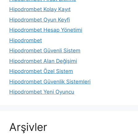
Hipodrombet Kolay Kayıt
Hipodrombet Oyun Keyfi
Hipodrombet Hesap Yönetimi
Hipodrombet
Hipodrombet Güvenli Sistem
Hipodrombet Alan Değişimi
Hipodrombet Özel Sistem
Hipodrombet Güvenlik Sistemleri
Hipodrombet Yeni Oyuncu
Arşivler