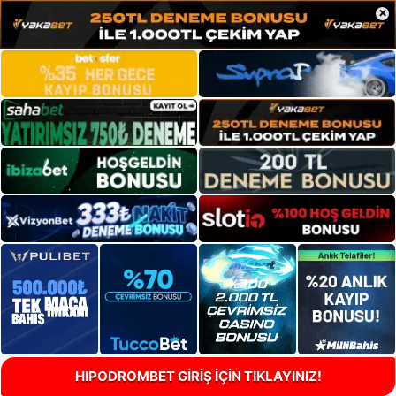
×
HIPODROMBET GİRİŞ İÇİN TIKLAYINIZ!