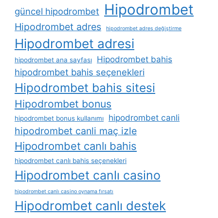
Hipodrombet
güncel hipodrombet
Hipodrombet adres
hipodrombet adres değiştirme
Hipodrombet adresi
Hipodrombet bahis
hipodrombet ana sayfası
hipodrombet bahis seçenekleri
Hipodrombet bahis sitesi
Hipodrombet bonus
hipodrombet canli
hipodrombet bonus kullanımı
hipodrombet canli maç izle
Hipodrombet canlı bahis
hipodrombet canlı bahis seçenekleri
Hipodrombet canlı casino
hipodrombet canlı casino oynama fırsatı
Hipodrombet canlı destek