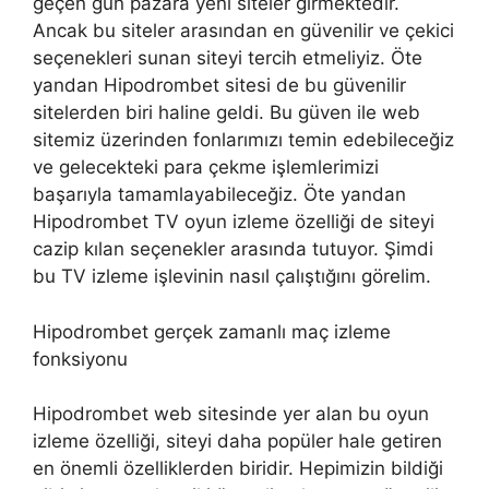
geçen gün pazara yeni siteler girmektedir.
Ancak bu siteler arasından en güvenilir ve çekici
seçenekleri sunan siteyi tercih etmeliyiz. Öte
yandan Hipodrombet sitesi de bu güvenilir
sitelerden biri haline geldi. Bu güven ile web
sitemiz üzerinden fonlarımızı temin edebileceğiz
ve gelecekteki para çekme işlemlerimizi
başarıyla tamamlayabileceğiz. Öte yandan
Hipodrombet TV oyun izleme özelliği de siteyi
cazip kılan seçenekler arasında tutuyor. Şimdi
bu TV izleme işlevinin nasıl çalıştığını görelim.
Hipodrombet gerçek zamanlı maç izleme
fonksiyonu
Hipodrombet web sitesinde yer alan bu oyun
izleme özelliği, siteyi daha popüler hale getiren
en önemli özelliklerden biridir. Hepimizin bildiği