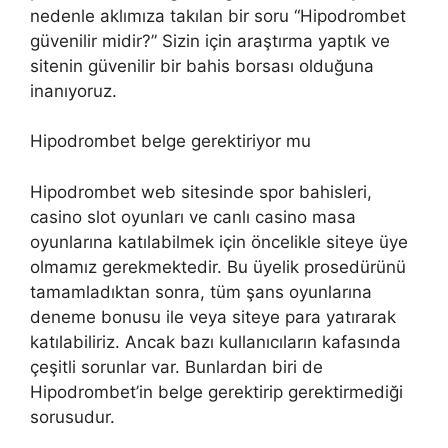
nedenle aklımıza takılan bir soru “Hipodrombet
güvenilir midir?” Sizin için araştırma yaptık ve
sitenin güvenilir bir bahis borsası olduğuna
inanıyoruz.
Hipodrombet belge gerektiriyor mu
Hipodrombet web sitesinde spor bahisleri,
casino slot oyunları ve canlı casino masa
oyunlarına katılabilmek için öncelikle siteye üye
olmamız gerekmektedir. Bu üyelik prosedürünü
tamamladıktan sonra, tüm şans oyunlarına
deneme bonusu ile veya siteye para yatırarak
katılabiliriz. Ancak bazı kullanıcıların kafasında
çeşitli sorunlar var. Bunlardan biri de
Hipodrombet’in belge gerektirip gerektirmediği
sorusudur.