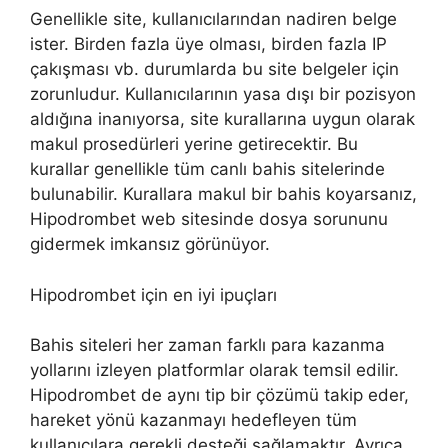
Genellikle site, kullanıcılarından nadiren belge
ister. Birden fazla üye olması, birden fazla IP
çakışması vb. durumlarda bu site belgeler için
zorunludur. Kullanıcılarının yasa dışı bir pozisyon
aldığına inanıyorsa, site kurallarına uygun olarak
makul prosedürleri yerine getirecektir. Bu
kurallar genellikle tüm canlı bahis sitelerinde
bulunabilir. Kurallara makul bir bahis koyarsanız,
Hipodrombet web sitesinde dosya sorununu
gidermek imkansız görünüyor.
Hipodrombet için en iyi ipuçları
Bahis siteleri her zaman farklı para kazanma
yollarını izleyen platformlar olarak temsil edilir.
Hipodrombet de aynı tip bir çözümü takip eder,
hareket yönü kazanmayı hedefleyen tüm
kullanıcılara gerekli desteği sağlamaktır. Ayrıca