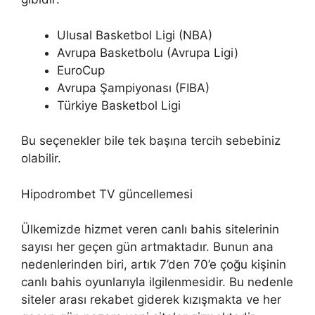
Ulusal Basketbol Ligi (NBA)
Avrupa Basketbolu (Avrupa Ligi)
EuroCup
Avrupa Şampiyonası (FIBA)
Türkiye Basketbol Ligi
Bu seçenekler bile tek başına tercih sebebiniz
olabilir.
Hipodrombet TV güncellemesi
Ülkemizde hizmet veren canlı bahis sitelerinin
sayısı her geçen gün artmaktadır. Bunun ana
nedenlerinden biri, artık 7’den 70’e çoğu kişinin
canlı bahis oyunlarıyla ilgilenmesidir. Bu nedenle
siteler arası rekabet giderek kızışmakta ve her