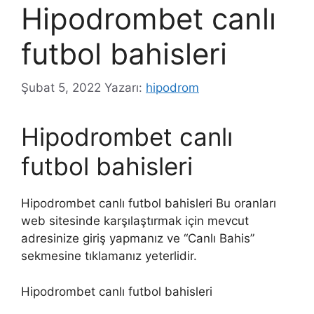
Hipodrombet canlı
futbol bahisleri
Şubat 5, 2022
Yazarı:
hipodrom
Hipodrombet canlı
futbol bahisleri
Hipodrombet canlı futbol bahisleri Bu oranları
web sitesinde karşılaştırmak için mevcut
adresinize giriş yapmanız ve “Canlı Bahis”
sekmesine tıklamanız yeterlidir.
Hipodrombet canlı futbol bahisleri