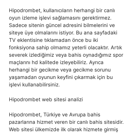
Hipodrombet, kullanıcıların herhangi bir canlı
oyun izleme işlevi sağlamasını gerektirmez.
Sadece sitenin güncel adresini bilmelerini ve
siteye üye olmalarını istiyor. Bu ana sayfadaki
TV eklentisine tıklamadan önce bu iki
fonksiyona sahip olmamız yeterli olacaktır. Artık
severek izlediğimiz veya bahis oynadığımız spor
maçlarını hd kalitede izleyebiliriz. Ayrıca
herhangi bir gecikme veya gecikme sorunu
yaşamadan oyunun keyfini çıkarmak için bu
işlevi kullanabilirsiniz.
Hipodrombet web sitesi analizi
Hipodrombet, Türkiye ve Avrupa bahis
pazarlarına hizmet veren bir canlı bahis sitesidir.
Web sitesi ülkemizde ilk olarak hizmete girmiş