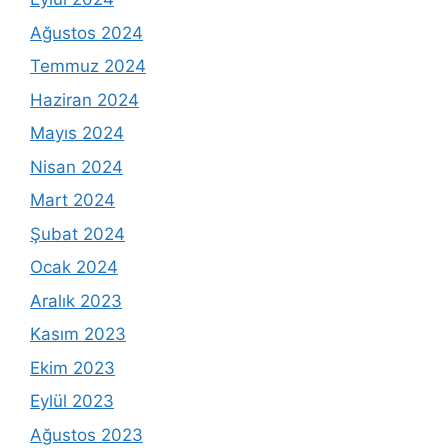
Ağustos 2024
Temmuz 2024
Haziran 2024
Mayıs 2024
Nisan 2024
Mart 2024
Şubat 2024
Ocak 2024
Aralık 2023
Kasım 2023
Ekim 2023
Eylül 2023
Ağustos 2023