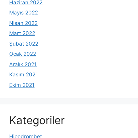
Haziran 2022
Mayıs 2022
Nisan 2022
Mart 2022
Şubat 2022
Ocak 2022
Aralık 2021
Kasım 2021
Ekim 2021
Kategoriler
Hipodrombet