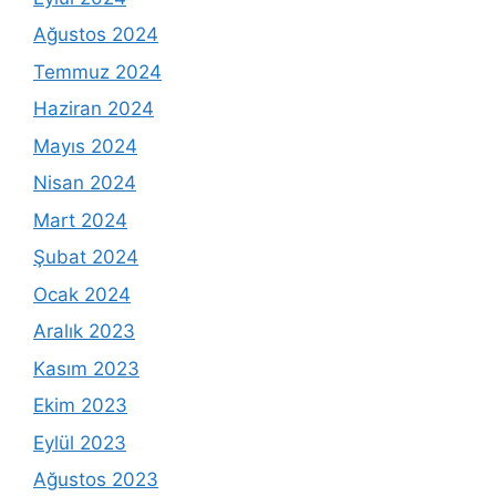
Ağustos 2024
Temmuz 2024
Haziran 2024
Mayıs 2024
Nisan 2024
Mart 2024
Şubat 2024
Ocak 2024
Aralık 2023
Kasım 2023
Ekim 2023
Eylül 2023
Ağustos 2023