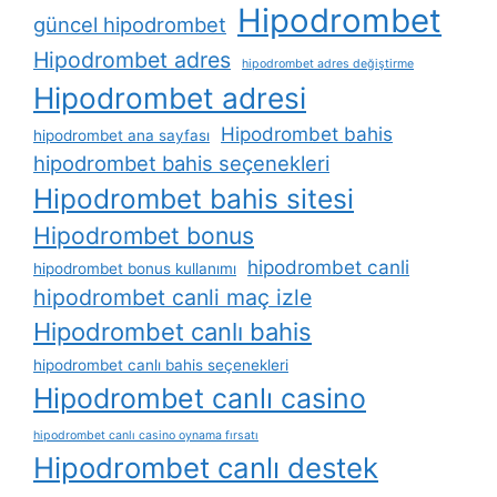
Hipodrombet
güncel hipodrombet
Hipodrombet adres
hipodrombet adres değiştirme
Hipodrombet adresi
Hipodrombet bahis
hipodrombet ana sayfası
hipodrombet bahis seçenekleri
Hipodrombet bahis sitesi
Hipodrombet bonus
hipodrombet canli
hipodrombet bonus kullanımı
hipodrombet canli maç izle
Hipodrombet canlı bahis
hipodrombet canlı bahis seçenekleri
Hipodrombet canlı casino
hipodrombet canlı casino oynama fırsatı
Hipodrombet canlı destek