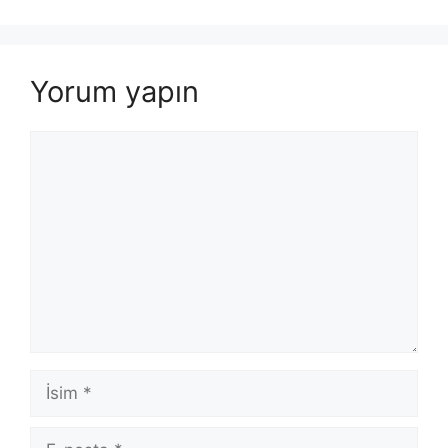
Yorum yapın
Yorum
İsim
E-