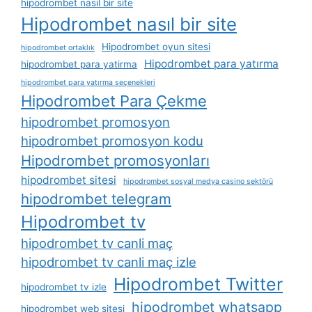
hipodrombet nasil bir site
Hipodrombet nasıl bir site
Hipodrombet oyun sitesi
hipodrombet ortaklık
Hipodrombet para yatırma
hipodrombet para yatirma
hipodrombet para yatırma seçenekleri
Hipodrombet Para Çekme
hipodrombet promosyon
hipodrombet promosyon kodu
Hipodrombet promosyonları
hipodrombet sitesi
hipodrombet sosyal medya casino sektörü
hipodrombet telegram
Hipodrombet tv
hipodrombet tv canli maç
hipodrombet tv canli maç izle
Hipodrombet Twitter
hipodrombet tv izle
hipodrombet whatsapp
hipodrombet web sitesi