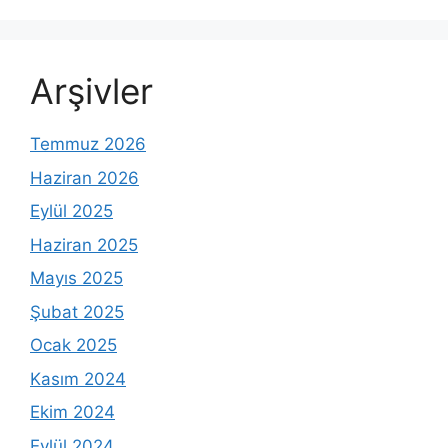
Arşivler
Temmuz 2026
Haziran 2026
Eylül 2025
Haziran 2025
Mayıs 2025
Şubat 2025
Ocak 2025
Kasım 2024
Ekim 2024
Eylül 2024