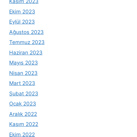
Kasım 2023
Ekim 2023
Eylül 2023
Ağustos 2023
Temmuz 2023
Haziran 2023
Mayıs 2023
Nisan 2023
Mart 2023
Şubat 2023
Ocak 2023
Aralık 2022
Kasım 2022
Ekim 2022