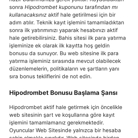
sonra
Hipodrombet kuponunu tarafından mı
kullanacaksınız
aktif hale getirilmesi için bir
adım atılır. Teknik kayıt işlemini tamamladıktan
sonra ilk yatırımınızı yaparak hesabınızı aktif
hale getirebilirsiniz. Bahis sitesi ilk para yatırma
işleminize ek olarak ilk kayıtta hoş geldin
bonusu da sunuyor. Bu web sitesine ilk para
yatırma işleminiz sırasında mevcut olabilecek
düzenlemelerin, politikaların ve şartların yanı
sıra bonus tekliflerini de not edin.
Hipodrombet Bonusu Başlama Şansı
Hipodrombet aktif hale getirmek için öncelikle
web sitesinin şart ve koşullarına göre kayıt
işlemini tamamlamanız gerekmektedir.
Oyuncular Web Sitesinde yalnızca bir hesaba