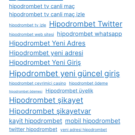
hipodrombet tv canli maç
hipodrombet tv canli maç izle
Hipodrombet Twitter
hipodrombet tv izle
hipodrombet whatsapp
hipodrombet web sitesi
Hipodrombet Yeni Adres
Hipodrombet yeni adresi
Hipodrombet Yeni Giriş
Hipodrombet yeni güncel giriş
hipodrombet çevrimiçi casino
hipodrombet ödeme
Hipodrombet üyelik
hipodrombet ödemesi
Hipodrombet şikayet
Hipodrombet şikayetvar
kayit hipodrombet
mobil hipodrombet
twitter hipodrombet
yeni adresi hipodrombet