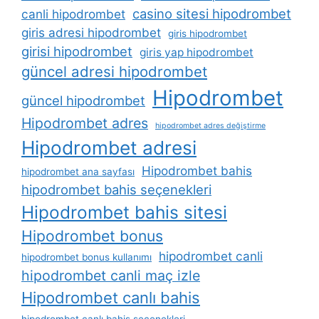
casino sitesi hipodrombet
canli hipodrombet
giris adresi hipodrombet
giris hipodrombet
girisi hipodrombet
giris yap hipodrombet
güncel adresi hipodrombet
Hipodrombet
güncel hipodrombet
Hipodrombet adres
hipodrombet adres değiştirme
Hipodrombet adresi
Hipodrombet bahis
hipodrombet ana sayfası
hipodrombet bahis seçenekleri
Hipodrombet bahis sitesi
Hipodrombet bonus
hipodrombet canli
hipodrombet bonus kullanımı
hipodrombet canli maç izle
Hipodrombet canlı bahis