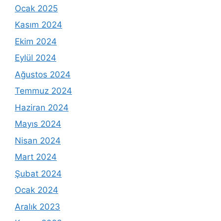
Ocak 2025
Kasım 2024
Ekim 2024
Eylül 2024
Ağustos 2024
Temmuz 2024
Haziran 2024
Mayıs 2024
Nisan 2024
Mart 2024
Şubat 2024
Ocak 2024
Aralık 2023