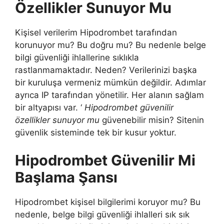
Özellikler Sunuyor Mu
Kişisel verilerim Hipodrombet tarafından
korunuyor mu? Bu doğru mu? Bu nedenle belge
bilgi güvenliği ihlallerine sıklıkla
rastlanmamaktadır. Neden? Verilerinizi başka
bir kuruluşa vermeniz mümkün değildir. Adımlar
ayrıca IP tarafından yönetilir. Her alanın sağlam
bir altyapısı var. ‘
Hipodrombet güvenilir
özellikler sunuyor mu
güvenebilir misin? Sitenin
güvenlik sisteminde tek bir kusur yoktur.
Hipodrombet Güvenilir Mi
Başlama Şansı
Hipodrombet kişisel bilgilerimi koruyor mu? Bu
nedenle, belge bilgi güvenliği ihlalleri sık sık