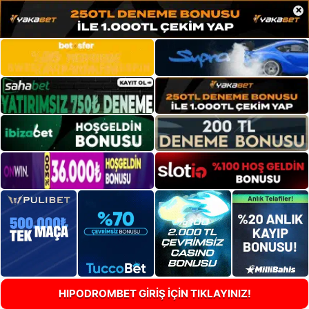
×
HIPODROMBET GİRİŞ İÇİN TIKLAYINIZ!