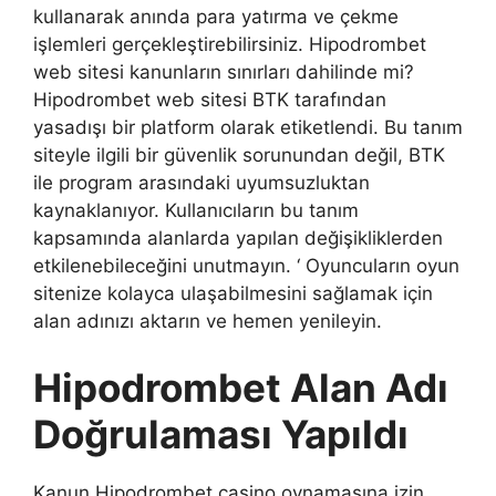
kullanarak anında para yatırma ve çekme
işlemleri gerçekleştirebilirsiniz. Hipodrombet
web sitesi kanunların sınırları dahilinde mi?
Hipodrombet web sitesi BTK tarafından
yasadışı bir platform olarak etiketlendi. Bu tanım
siteyle ilgili bir güvenlik sorunundan değil, BTK
ile program arasındaki uyumsuzluktan
kaynaklanıyor. Kullanıcıların bu tanım
kapsamında alanlarda yapılan değişikliklerden
etkilenebileceğini unutmayın. ‘ Oyuncuların oyun
sitenize kolayca ulaşabilmesini sağlamak için
alan adınızı aktarın ve hemen yenileyin.
Hipodrombet Alan Adı
Doğrulaması Yapıldı
Kanun Hipodrombet casino oynamasına izin