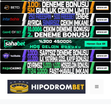
İçeriğe
atla
Menü