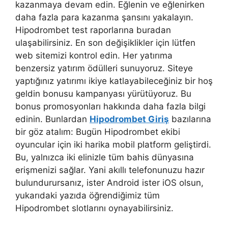
kazanmaya devam edin. Eğlenin ve eğlenirken
daha fazla para kazanma şansını yakalayın.
Hipodrombet test raporlarına buradan
ulaşabilirsiniz. En son değişiklikler için lütfen
web sitemizi kontrol edin. Her yatırıma
benzersiz yatırım ödülleri sunuyoruz. Siteye
yaptığınız yatırımı ikiye katlayabileceğiniz bir hoş
geldin bonusu kampanyası yürütüyoruz. Bu
bonus promosyonları hakkında daha fazla bilgi
edinin. Bunlardan
Hipodrombet Giriş
bazılarına
bir göz atalım: Bugün Hipodrombet ekibi
oyuncular için iki harika mobil platform geliştirdi.
Bu, yalnızca iki elinizle tüm bahis dünyasına
erişmenizi sağlar. Yani akıllı telefonunuzu hazır
bulundurursanız, ister Android ister iOS olsun,
yukarıdaki yazıda öğrendiğimiz tüm
Hipodrombet slotlarını oynayabilirsiniz.