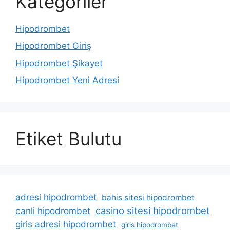
Kategoriler
Hipodrombet
Hipodrombet Giriş
Hipodrombet Şikayet
Hipodrombet Yeni Adresi
Etiket Bulutu
adresi hipodrombet
bahis sitesi hipodrombet
casino sitesi hipodrombet
canli hipodrombet
giris adresi hipodrombet
giris hipodrombet