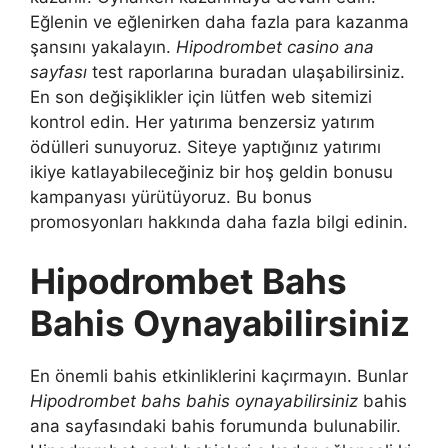
Eğlenin ve eğlenirken daha fazla para kazanma
şansını yakalayın.
Hipodrombet casino ana
sayfası
test raporlarına buradan ulaşabilirsiniz.
En son değişiklikler için lütfen web sitemizi
kontrol edin. Her yatırıma benzersiz yatırım
ödülleri sunuyoruz. Siteye yaptığınız yatırımı
ikiye katlayabileceğiniz bir hoş geldin bonusu
kampanyası yürütüyoruz. Bu bonus
promosyonları hakkında daha fazla bilgi edinin.
Hipodrombet Bahs
Bahis Oynayabilirsiniz
En önemli bahis etkinliklerini kaçırmayın. Bunlar
Hipodrombet bahs bahis oynayabilirsiniz
bahis
ana sayfasındaki bahis forumunda bulunabilir.